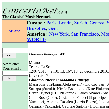
The Classical Music Network
Europe :
Paris
,
Londn
,
Zurich
,
Geneva
,
S
Bruxelles
,
Gent
Milano
America :
New York
,
San Francisco
,
Mon
WORLD
Madama Butterfly
1904
Milano
Newsletter
Teatro alla Scala
Your email :
12/07/2016 - et 10, 13, 16*, 18, 23 décembre 2016,
janvier 2017
Giacomo Puccini :
Madama Butterfly
Maria José Siri/Liana Aleksanyan* (Cio-Cio-San), 
Stroppa (Suzuki), Nicole Brandolino (Kate Pinkerto
Bryan Hymel (F.B. Pinkerton), Carlos Alvarez (Shar
Carlo Bosi (Goro), Costantino Finucci (Il principe
Yamadori), Abramo Rosalen (Lo zio Bonzo), Leona
Galeazzi (Yakusidè), Gabriele Sagona (Il Commissa