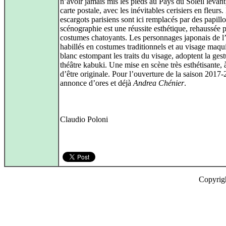
n’avoir jamais mis les pieds au Pays du Soleil levant
carte postale, avec les inévitables cerisiers en fleurs.
escargots parisiens sont ici remplacés par des papill
scénographie est une réussite esthétique, rehaussée 
costumes chatoyants. Les personnages japonais de l
habillés en costumes traditionnels et au visage maqui
blanc estompant les traits du visage, adoptent la gest
théâtre kabuki. Une mise en scène très esthétisante, 
d’être originale. Pour l’ouverture de la saison 2017
annonce d’ores et déjà
Andrea Chénier
.
Claudio Poloni
Copyrig