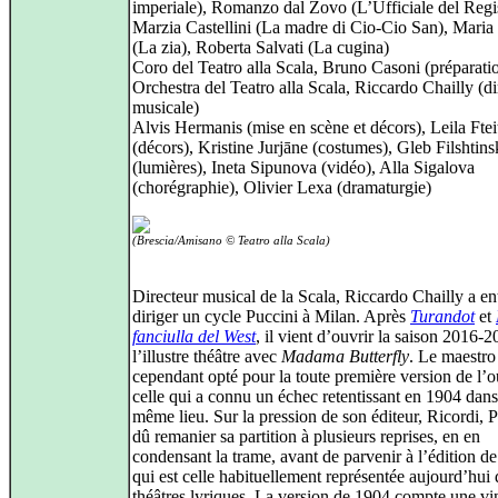
imperiale), Romanzo dal Zovo (L’Ufficiale del Regis
Marzia Castellini (La madre di Cio-Cio San), Maria
(La zia), Roberta Salvati (La cugina)
Coro del Teatro alla Scala, Bruno Casoni (préparati
Orchestra del Teatro alla Scala, Riccardo Chailly (di
musicale)
Alvis Hermanis (mise en scène et décors), Leila Ftei
(décors), Kristine Jurjāne (costumes), Gleb Filshtin
(lumières), Ineta Sipunova (vidéo), Alla Sigalova
(chorégraphie), Olivier Lexa (dramaturgie)
(Brescia/Amisano © Teatro alla Scala)
Directeur musical de la Scala, Riccardo Chailly a en
diriger un cycle Puccini à Milan. Après
Turandot
et
fanciulla del West
, il vient d’ouvrir la saison 2016-
l’illustre théâtre avec
Madama Butterfly
. Le maestro
cependant opté pour la toute première version de l’
celle qui a connu un échec retentissant en 1904 dans
même lieu. Sur la pression de son éditeur, Ricordi, P
dû remanier sa partition à plusieurs reprises, en en
condensant la trame, avant de parvenir à l’édition d
qui est celle habituellement représentée aujourd’hui 
théâtres lyriques. La version de 1904 compte une vi