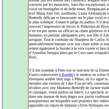
semble pas très attentif aux chanteurs, lesquels sont
couverts par les musiciens. Sans être exceptionnel, l
vocal est homogène et de belle tenue. Remplaçant a
levé Maria José Siri, souffrante, Liana Aleksanyan e
Butterfly délicate et émouvante sur le plan vocal et 
le plan scénique, évitant le piège du pathos. S’il do
souvent l’impression de forcer, le Pinkerton de Br
n’en est pas moins un officier au chant généreux et à
hautaine, en parfaite adéquation avec son rôle d’Am
arrogant. Tout le contraire du Sharpless de Carlos A
particulièrement humain avec son chant noble et nu
retient également la Suzuki à la voix corsée et bien 
d’Annalisa Stroppa ainsi que le Goro sans scrupules
Bosi.
S’il fait scandale à Paris (on se souvient de sa
Damna
Faust
controversée
à Bastille
), le metteur en scène A
Hermanis semble bien sage à Milan, où il a signé la 
dernière une version de
I due Foscari
très consensuel
récidive avec une
Madama Butterfly
de facture tradi
et classique, virant parfois au kitsch. Le spectacle s
dans une maison de trois étages aux parois coulissan
transparentes sur lesquelles sont projetées des vidéos
apparaître un Japon de fantaisie (Alvis Hermanis av