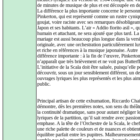
de minutes de musique de plus et est découpée en de
La différence la plus importante concerne le person
Pinkerton, qui est représenté comme un rustre cyniq
goujat, voire raciste avec ses remarques désobligeant
Japon et ses habitants. L’air « Addio fiorito asil », q
humain et attachant, ne sera ajouté que plus tard. La
mariage est aussi beaucoup plus longue dans la vers
originale, avec une orchestration particulièrement lu
et riche en références à la musique japonaise. Autre
différence importante : à la fin de l’œuvre, Pinkerto
n’apparaît que très brièvement et ne voit pas Butterfl
L’initiative de la Scala doit être saluée, puisqu’elle 
découvrir, sous un jour sensiblement différent, un de
ouvrages lyriques les plus représentés et les plus ai
public.
Principal artisan de cette exhumation, Riccardo Chai
démontre, dès les premières notes, son sens du théâtr
la continuité dramatique, sans pour autant négliger l
lyriques de la partition, qu’il sait rendre avec passion
emphase. A la tête de l’Orchestre de la Scala, le che
une riche palette de couleurs et de nuances et obtien
équilibre parfait entre les pupitres. Malheureusement,