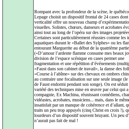
Rompant avec la profondeur de la scène, le québéco
Lepage choisit un dispositif frontal de 24 cases dont 
verticalité offre un nouveau champ d’expérimentati
visuelles. Solistes, chœurs, danseurs et acrobates év
ainsi tout au long de l’opéra sur des images projetées
Certaines sont particulièrement réussies comme les 
aquatiques durant le «Ballet des Sylphes» ou les fl
entourant Marguerite au début de la quatrième partie
(«D’amour l’ardente flamme consume mes beaux jo
division de l’espace scénique en cases permet une
fragmentation et une répétition d’événements (multi
«Faust dans son cabinet de travail», la danse des foll
«Course à l’abîme» sur des chevaux en ombres chin
au contraire une focalisation sur une seule image (le
de Faust endormi pendant son songe). On est séduit 
variété des techniques mise en œuvre par celui qui a
compagnie, Ex Machina, réunissant comédiens, chan
vidéastes, acrobates, musiciens... mais, dans le mêm
insatisfait par un manque de cohérence et d’allant, 
traits un peu trop appuyés (cinq Christ en croix !), 
lourdeurs d’un dispositif souvent bruyant. Un peu d
n’aurait pas fait de mal !