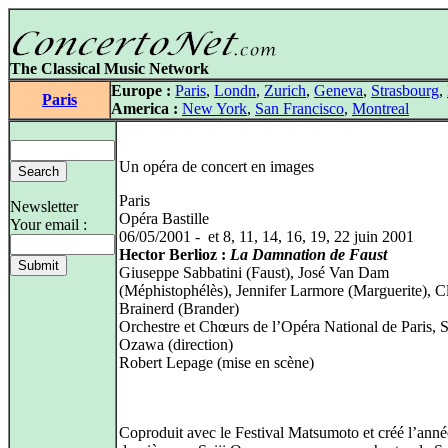
The Classical Music Network
Europe :
Paris
,
Londn
,
Zurich
,
Geneva
,
Strasbourg
,
Paris
America :
New York
,
San Francisco
,
Montreal
Un opéra de concert en images
Paris
Newsletter
Opéra Bastille
Your email :
06/05/2001 - et 8, 11, 14, 16, 19, 22 juin 2001
Hector Berlioz :
La Damnation de Faust
Giuseppe Sabbatini (Faust), José Van Dam
(Méphistophélès), Jennifer Larmore (Marguerite), C
Brainerd (Brander)
Orchestre et Chœurs de l’Opéra National de Paris, S
Ozawa (direction)
Robert Lepage (mise en scène)
Coproduit avec le Festival Matsumoto et créé l’anné