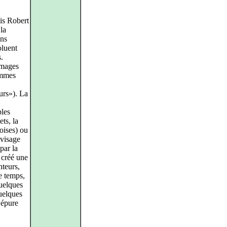
is Robert
la
ons
oluent
.
images
ammes
urs»). La
ples
ets, la
oises) ou
 visage
par la
 créé une
teurs,
e temps,
quelques
quelques
’épure