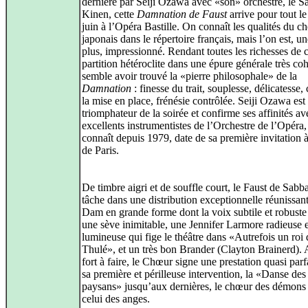
dernière par Seiji Ozawa avec «son» orchestre, le Sa
Kinen, cette
Damnation de Faust
arrive pour tout l
juin à l’Opéra Bastille. On connaît les qualités du ch
japonais dans le répertoire français, mais l’on est, un
plus, impressionné. Rendant toutes les richesses de c
partition hétéroclite dans une épure générale très coh
semble avoir trouvé la «pierre philosophale» de la
Damnation
: finesse du trait, souplesse, délicatesse, 
la mise en place, frénésie contrôlée. Seiji Ozawa est
triomphateur de la soirée et confirme ses affinités av
excellents instrumentistes de l’Orchestre de l’Opéra,
connaît depuis 1979, date de sa première invitation 
de Paris.
De timbre aigri et de souffle court, le Faust de Sabbat
tâche dans une distribution exceptionnelle réunissan
Dam en grande forme dont la voix subtile et robuste
une sève inimitable, une Jennifer Larmore radieuse e
lumineuse qui fige le théâtre dans «Autrefois un roi 
Thulé», et un très bon Brander (Clayton Brainerd). 
fort à faire, le Chœur signe une prestation quasi parf
sa première et périlleuse intervention, la «Danse des
paysans» jusqu’aux dernières, le chœur des démons
celui des anges.