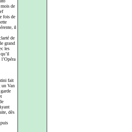
ito
e mois de
ef
e fois de
ette
érente, il
clarté de
 le grand
ec les
 qu’il
à l’Opéra
ini fait
t un Van
 garde
t
de
Ayant
aite, dès
 puis