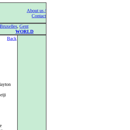
About us /
Contact
Bruxelles
,
Gent
WORLD
Back
layton
eiji
e