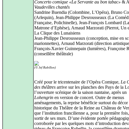
Concerto comique «La Servante au bon tabac»
& A
Vaudevilles chantés
Sandrine Buendia (Colombine, L’Opéra), Bruno Co
(Arlequin), Jean-Philippe Desrousseaux (La Coméd
Française, Polichinelle), Jean-François Lombard (L
Matrone d’Ephèse), Arnaud Marzorati (Pierrot, Un 
La Clique des Lunaisiens
Jean-Philippe Desrousseaux (conception, mise en sc
marionnettes), Arnaud Marzorati (direction artistique
François-Xavier Guinnepain (lumières), Françoise R
(conseillère théâtrale)
(© Jef Rabillon)
Créé pour le tricentenaire de l’Opéra Comique,
La 
des théâtres
arrive sur les planches des Pays de la L
l’ouverture scénique de la saison nantaise, après un
Lohengrin
en version de concert. Outre de menus
aménagements, la reprise bénéficie surtout du décor
historique du Théâtre de la Reine au Château de Vers
que l’institution francilienne a, pour la première fois,
sortir de ses murs. D’une évidente portée pédagogiq
corroborée par les quelques mots d’introduction dev
rideau de Françoise Rubellin, la conseillère dramatu