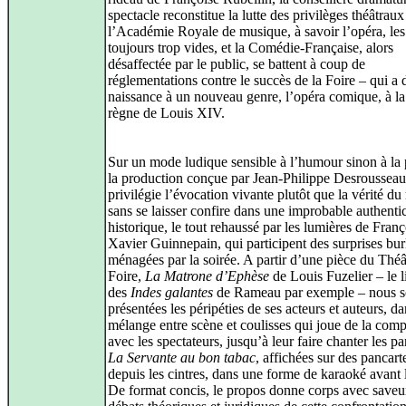
spectacle reconstitue la lutte des privilèges théâtrau
l’Académie Royale de musique, à savoir l’opéra, les
toujours trop vides, et la Comédie-Française, alors
désaffectée par le public, se battent à coup de
réglementations contre le succès de la Foire – qui a
naissance à un nouveau genre, l’opéra comique, à la
règne de Louis XIV.
Sur un mode ludique sensible à l’humour sinon à la 
la production conçue par Jean-Philippe Desroussea
privilégie l’évocation vivante plutôt que la vérité d
sans se laisser confire dans une improbable authentic
historique, le tout rehaussé par les lumières de Franç
Xavier Guinnepain, qui participent des surprises bu
ménagées par la soirée. A partir d’une pièce du Théâ
Foire,
La Matrone d’Ephèse
de Louis Fuzelier – le li
des
Indes galantes
de Rameau par exemple – nous s
présentées les péripéties de ses acteurs et auteurs, d
mélange entre scène et coulisses qui joue de la compl
avec les spectateurs, jusqu’à leur faire chanter les pa
La Servante au bon tabac
, affichées sur des pancarte
depuis les cintres, dans une forme de karaoké avant 
De format concis, le propos donne corps avec saveu