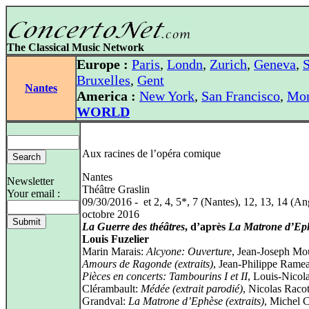
The Classical Music Network
Europe :
Paris
,
Londn
,
Zurich
,
Geneva
,
S
Bruxelles
,
Gent
Nantes
America :
New York
,
San Francisco
,
Mon
WORLD
Aux racines de l’opéra comique
Nantes
Newsletter
Théâtre Graslin
Your email :
09/30/2016 - et 2, 4, 5*, 7 (Nantes), 12, 13, 14 (An
octobre 2016
La Guerre des théâtres
, d’après
La Matrone d’Ep
Louis Fuzelier
Marin Marais:
Alcyone: Ouverture
, Jean-Joseph Mo
Amours de Ragonde (extraits)
, Jean-Philippe Rame
Pièces en concerts: Tambourins I et II
, Louis-Nicol
Clérambault:
Médée (extrait parodié)
, Nicolas Raco
Grandval:
La Matrone d’Ephèse (extraits)
, Michel C