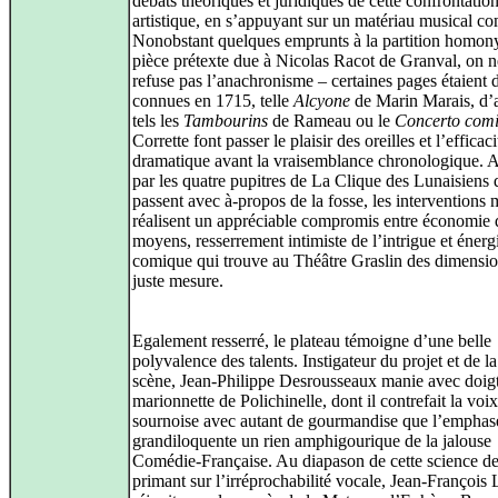
débats théoriques et juridiques de cette confrontatio
artistique, en s’appuyant sur un matériau musical co
Nonobstant quelques emprunts à la partition homon
pièce prétexte due à Nicolas Racot de Granval, on n
refuse pas l’anachronisme – certaines pages étaient 
connues en 1715, telle
Alcyone
de Marin Marais, d’a
tels les
Tambourins
de Rameau ou le
Concerto com
Corrette font passer le plaisir des oreilles et l’efficaci
dramatique avant la vraisemblance chronologique.
par les quatre pupitres de La Clique des Lunaisiens 
passent avec à-propos de la fosse, les interventions 
réalisent un appréciable compromis entre économie 
moyens, resserrement intimiste de l’intrigue et énerg
comique qui trouve au Théâtre Graslin des dimensio
juste mesure.
Egalement resserré, le plateau témoigne d’une belle
polyvalence des talents. Instigateur du projet et de l
scène, Jean-Philippe Desrousseaux manie avec doigt
marionnette de Polichinelle, dont il contrefait la voix
sournoise avec autant de gourmandise que l’emphas
grandiloquente un rien amphigourique de la jalouse
Comédie-Française. Au diapason de cette science de 
primant sur l’irréprochabilité vocale, Jean-Françoi