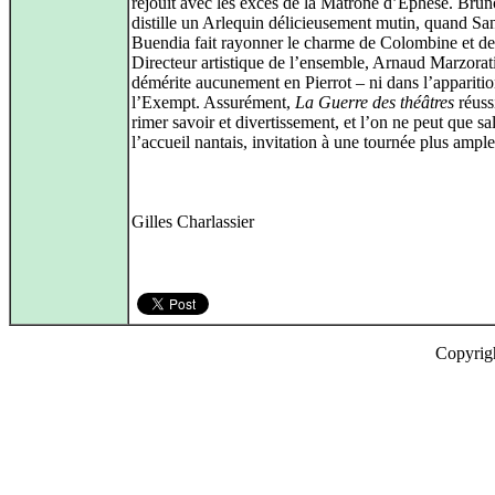
réjouit avec les excès de la Matrone d’Ephèse. Bru
distille un Arlequin délicieusement mutin, quand Sa
Buendia fait rayonner le charme de Colombine et de
Directeur artistique de l’ensemble, Arnaud Marzorat
démérite aucunement en Pierrot – ni dans l’appariti
l’Exempt. Assurément,
La Guerre des théâtres
réussi
rimer savoir et divertissement, et l’on ne peut que sa
l’accueil nantais, invitation à une tournée plus ample
Gilles Charlassier
Copyrig