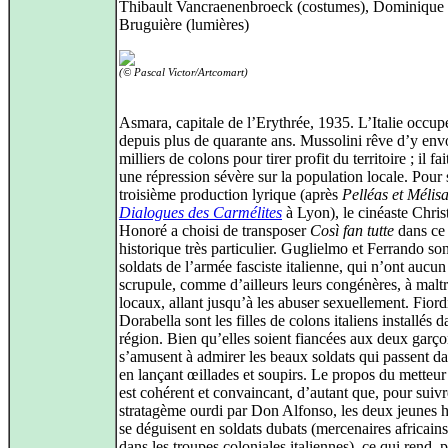
Thibault Vancraenenbroeck (costumes), Dominique
Bruguière (lumières)
(© Pascal Victor/Artcomart)
Asmara, capitale de l’Erythrée, 1935. L’Italie occup
depuis plus de quarante ans. Mussolini rêve d’y env
milliers de colons pour tirer profit du territoire ; il fa
une répression sévère sur la population locale. Pour 
troisième production lyrique (après
Pelléas et Mélis
Dialogues des Carmélites
à Lyon), le cinéaste Chri
Honoré a choisi de transposer
Così fan tutte
dans ce 
historique très particulier. Guglielmo et Ferrando son
soldats de l’armée fasciste italienne, qui n’ont aucun
scrupule, comme d’ailleurs leurs congénères, à maltra
locaux, allant jusqu’à les abuser sexuellement. Fiordi
Dorabella sont les filles de colons italiens installés d
région. Bien qu’elles soient fiancées aux deux garçon
s’amusent à admirer les beaux soldats qui passent da
en lançant œillades et soupirs. Le propos du metteur
est cohérent et convaincant, d’autant que, pour suivr
stratagème ourdi par Don Alfonso, les deux jeunes
se déguisent en soldats dubats (mercenaires africains
dans les troupes coloniales italiennes), ce qui rend, 