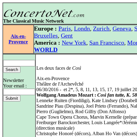
The Classical Music Network
Europe :
Paris
,
Londn
,
Zurich
,
Geneva
,
S
Bruxelles
,
Gent
Aix-en-
Provence
America :
New York
,
San Francisco
,
Mon
WORLD
Les deux faces de
Così
Aix-en-Provence
Newsletter
Théâtre de l'Archevêché
Your email :
06/30/2016 - et 2*, 5, 8, 11, 13, 15, 17, 19 juillet 2
Wolfgang Amadeus Mozart :
Così fan tutte, K. 5
Lenneke Ruiten (Fiordiligi), Kate Lindsey (Dorabell
Sandrine Piau (Despina), Joel Prieto (Ferrando), Na
Pierro (Guglielmo), Rod Gilfry (Don Alfonso)
Cape Town Opera Chorus, Marvin Kernelle (prépara
Freiburger Barockorchester, Louis Langrée*/Jérémi
(direction musicale)
Christophe Honoré (décors), Alban Ho Van (décors)