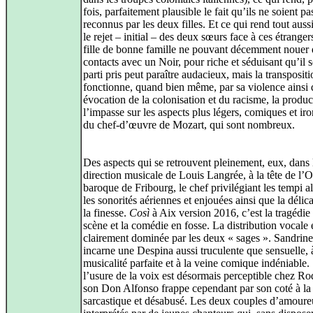
fois, parfaitement plausible le fait qu’ils ne soient pa
reconnus par les deux filles. Et ce qui rend tout auss
le rejet – initial – des deux sœurs face à ces étranger
fille de bonne famille ne pouvant décemment nouer 
contacts avec un Noir, pour riche et séduisant qu’il s
parti pris peut paraître audacieux, mais la transposit
fonctionne, quand bien même, par sa violence ainsi
évocation de la colonisation et du racisme, la product
l’impasse sur les aspects plus légers, comiques et ir
du chef-d’œuvre de Mozart, qui sont nombreux.
Des aspects qui se retrouvent pleinement, eux, dans 
direction musicale de Louis Langrée, à la tête de l’O
baroque de Fribourg, le chef privilégiant les tempi al
les sonorités aériennes et enjouées ainsi que la délica
la finesse.
Così
à Aix version 2016, c’est la tragédie
scène et la comédie en fosse. La distribution vocale 
clairement dominée par les deux « sages ». Sandrine
incarne une Despina aussi truculente que sensuelle, 
musicalité parfaite et à la veine comique indéniable. 
l’usure de la voix est désormais perceptible chez Ro
son Don Alfonso frappe cependant par son coté à la 
sarcastique et désabusé. Les deux couples d’amoure