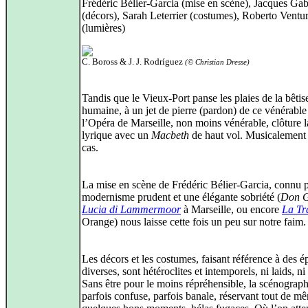
Frédéric Bélier-Garcia (mise en scène), Jacques Gab
(décors), Sarah Leterrier (costumes), Roberto Ventur
(lumières)
C. Boross & J. J. Rodríguez
(© Christian Dresse)
Tandis que le Vieux-Port panse les plaies de la bêtis
humaine, à un jet de pierre (pardon) de ce vénérable 
l’Opéra de Marseille, non moins vénérable, clôture l
lyrique avec un
Macbeth
de haut vol. Musicalement 
cas.
La mise en scène de Frédéric Bélier-Garcia, connu 
modernisme prudent et une élégante sobriété (
Don G
Lucia di Lammermoor
à Marseille, ou encore
La Tr
Orange) nous laisse cette fois un peu sur notre faim.
Les décors et les costumes, faisant référence à des 
diverses, sont hétéroclites et intemporels, ni laids, n
Sans être pour le moins répréhensible, la scénograph
parfois confuse, parfois banale, réservant tout de m