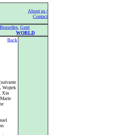
About us /
Contact
Bruxelles
,
Gent
WORLD
Back
(suivante
, Wojtek
, Xin
-Marie
ne
nuel
on