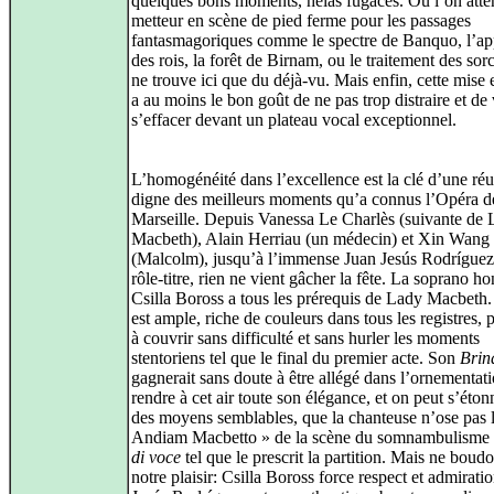
quelques bons moments, hélas fugaces. Où l’on atte
metteur en scène de pied ferme pour les passages
fantasmagoriques comme le spectre de Banquo, l’ap
des rois, la forêt de Birnam, ou le traitement des sor
ne trouve ici que du déjà-vu. Mais enfin, cette mise
a au moins le bon goût de ne pas trop distraire et de 
s’effacer devant un plateau vocal exceptionnel.
L’homogénéité dans l’excellence est la clé d’une réu
digne des meilleurs moments qu’a connus l’Opéra d
Marseille. Depuis Vanessa Le Charlès (suivante de
Macbeth), Alain Herriau (un médecin) et Xin Wang
(Malcolm), jusqu’à l’immense Juan Jesús Rodríguez
rôle-titre, rien ne vient gâcher la fête. La soprano h
Csilla Boross a tous les prérequis de Lady Macbeth.
est ample, riche de couleurs dans tous les registres, 
à couvrir sans difficulté et sans hurler les moments
stentoriens tel que le final du premier acte. Son
Brin
gagnerait sans doute à être allégé dans l’ornementat
rendre à cet air toute son élégance, et on peut s’éton
des moyens semblables, que la chanteuse n’ose pas 
Andiam Macbetto » de la scène du somnambulisme
di voce
tel que le prescrit la partition. Mais ne boud
notre plaisir: Csilla Boross force respect et admirati