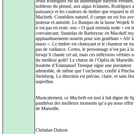
Jesús Rodríguez est un authentique baryton verdien.
noblesse du phrasé, aux aigus éclatants, Rodríguez al
puissance et les couleurs de timbre que requiert le rô
Macbeth. Comédien naturel, il campe un roi fou ave
justesse et autorité. Le Banquo de la basse Wojtek 
n’est pas en reste: son « O qual orrenda notte » est t
convaincant. Stanislas de Barbeyrac en Macduff reç
applaudissements nourris pour son gratifiant « Ah! l
mano ». Le timbre est chatoyant et le chanteur ne 
pas de vaillance. Certes, le personnage n’est pas à la
lorsqu’il chante cet air, mais ces inflexions véristes s
du meilleur goût? Le chœur de l’Opéra de Marseille,
houlette d’Emmanuel Trenque signe une prestation
admirable, de même que l’orchestre, confié à Pincha
Steinberg. La direction est précise, claire, et sans fio
superflue.
Musicalement, ce
Macbeth
est tout à fait digne de fi
panthéon des meilleurs moments qu’a pu nous offrir
de Marseille.
Christian Dalzon