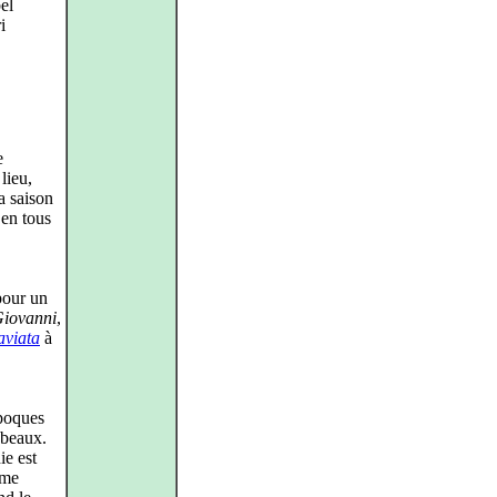
el
i
e
lieu,
a saison
en tous
pour un
iovanni
,
aviata
à
époques
i beaux.
ie est
ême