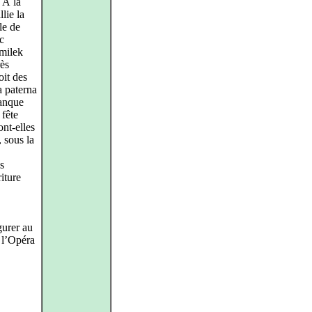
 À la
lie la
le de
c
Smilek
rès
oit des
a paterna
manque
 fête
ont-elles
 sous la
s
riture
gurer au
 l’Opéra