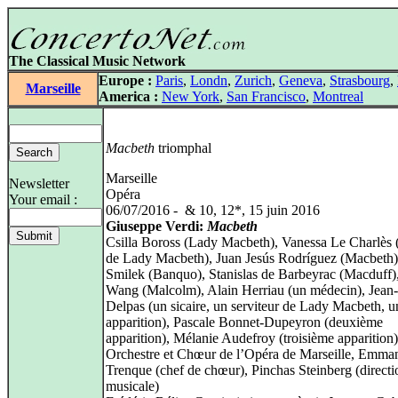
The Classical Music Network
Europe :
Paris
,
Londn
,
Zurich
,
Geneva
,
Strasbourg
,
Marseille
America :
New York
,
San Francisco
,
Montreal
Macbeth
triomphal
Marseille
Newsletter
Opéra
Your email :
06/07/2016 - & 10, 12*, 15 juin 2016
Giuseppe Verdi:
Macbeth
Csilla Boross (Lady Macbeth), Vanessa Le Charlès 
de Lady Macbeth), Juan Jesús Rodríguez (Macbeth)
Smilek (Banquo), Stanislas de Barbeyrac (Macduff)
Wang (Malcolm), Alain Herriau (un médecin), Jean
Delpas (un sicaire, un serviteur de Lady Macbeth, u
apparition), Pascale Bonnet-Dupeyron (deuxième
apparition), Mélanie Audefroy (troisième apparition)
Orchestre et Chœur de l’Opéra de Marseille, Emma
Trenque (chef de chœur), Pinchas Steinberg (directi
musicale)