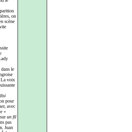
nd le
parition
cières, on
 en scène
vite
ssite
e
 Lady
 dans le
ongroise
 La voix
puissante
disi
ion pour
ner, avec
le «
 sur
un fil
ons pas
on. Juan