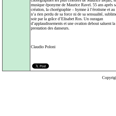
chorégraphies les plus célèbres de Maurice Béjart, su
musique éponyme de Maurice Ravel. 55 ans après s
création, la chorégraphie – hymne à l’érotisme et au 
n’a rien perdu de sa force ni de sa sensualité, sublim
soir par la grâce d’Elisabet Ros. Un ouragan
d’applaudissements et une ovation debout saluent la
prestation des danseurs.
Claudio Poloni
Copyrig