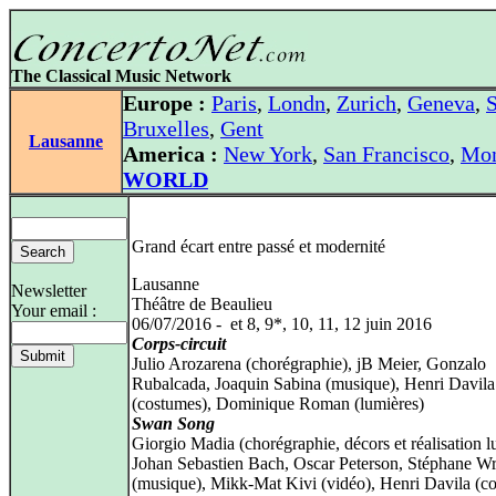
The Classical Music Network
Europe :
Paris
,
Londn
,
Zurich
,
Geneva
,
S
Bruxelles
,
Gent
Lausanne
America :
New York
,
San Francisco
,
Mon
WORLD
Grand écart entre passé et modernité
Lausanne
Newsletter
Théâtre de Beaulieu
Your email :
06/07/2016 - et 8, 9*, 10, 11, 12 juin 2016
Corps-circuit
Julio Arozarena (chorégraphie), jB Meier, Gonzalo
Rubalcada, Joaquin Sabina (musique), Henri Davila
(costumes), Dominique Roman (lumières)
Swan Song
Giorgio Madia (chorégraphie, décors et réalisation l
Johan Sebastien Bach, Oscar Peterson, Stéphane W
(musique), Mikk-Mat Kivi (vidéo), Henri Davila (c