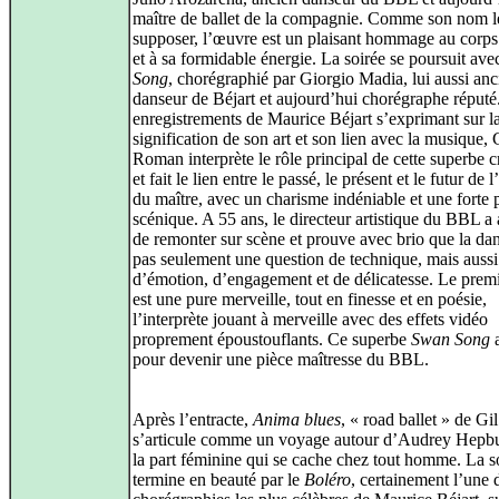
maître de ballet de la compagnie. Comme son nom le
supposer, l’œuvre est un plaisant hommage au corp
et à sa formidable énergie. La soirée se poursuit av
Song
, chorégraphié par Giorgio Madia, lui aussi anc
danseur de Béjart et aujourd’hui chorégraphe réputé
enregistrements de Maurice Béjart s’exprimant sur l
signification de son art et son lien avec la musique, 
Roman interprète le rôle principal de cette superbe c
et fait le lien entre le passé, le présent et le futur de l
du maître, avec un charisme indéniable et une forte 
scénique. A 55 ans, le directeur artistique du BBL a
de remonter sur scène et prouve avec brio que la dan
pas seulement une question de technique, mais aussi
d’émotion, d’engagement et de délicatesse. Le premi
est une pure merveille, tout en finesse et en poésie,
l’interprète jouant à merveille avec des effets vidéo
proprement époustouflants. Ce superbe
Swan Song
a
pour devenir une pièce maîtresse du BBL.
Après l’entracte,
Anima blues
, « road ballet » de G
s’articule comme un voyage autour d’Audrey Hepbu
la part féminine qui se cache chez tout homme. La s
termine en beauté par le
Boléro
, certainement l’une 