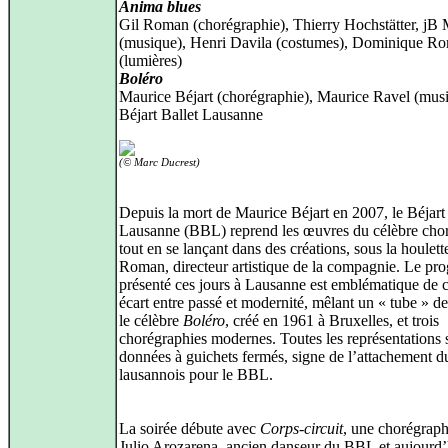
Anima blues
Gil Roman (chorégraphie), Thierry Hochstätter, jB 
(musique), Henri Davila (costumes), Dominique R
(lumières)
Boléro
Maurice Béjart (chorégraphie), Maurice Ravel (mus
Béjart Ballet Lausanne
(© Marc Ducrest)
Depuis la mort de Maurice Béjart en 2007, le Béjart
Lausanne (BBL) reprend les œuvres du célèbre cho
tout en se lançant dans des créations, sous la houlett
Roman, directeur artistique de la compagnie. Le p
présenté ces jours à Lausanne est emblématique de 
écart entre passé et modernité, mêlant un « tube » de
le célèbre
Boléro
, créé en 1961 à Bruxelles, et trois
chorégraphies modernes. Toutes les représentations 
données à guichets fermés, signe de l’attachement d
lausannois pour le BBL.
La soirée débute avec
Corps-circuit
, une chorégraph
Julio Arozarena, ancien danseur du BBL et aujourd’