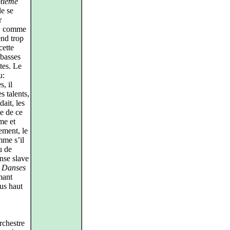
tième
e se
r
, comme
end trop
cette
 basses
tes. Le
u:
s, il
s talents,
ait, les
te de ce
me et
ement, le
mme s’il
u de
anse slave
s
Danses
mant
lus haut
rchestre