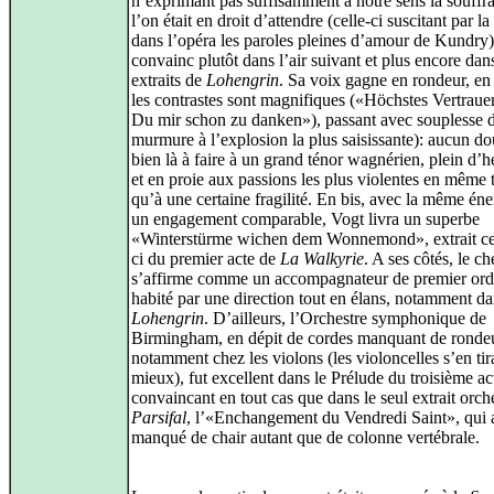
n’exprimant pas suffisamment à notre sens la souffr
l’on était en droit d’attendre (celle-ci suscitant par la
dans l’opéra les paroles pleines d’amour de Kundry)
convainc plutôt dans l’air suivant et plus encore dans
extraits de
Lohengrin
. Sa voix gagne en rondeur, en 
les contrastes sont magnifiques («Höchstes Vertraue
Du mir schon zu danken»), passant avec souplesse 
murmure à l’explosion la plus saisissante): aucun do
bien là à faire à un grand ténor wagnérien, plein d’
et en proie aux passions les plus violentes en même
qu’à une certaine fragilité. En bis, avec la même éne
un engagement comparable, Vogt livra un superbe
«Winterstürme wichen dem Wonnemond», extrait cet
ci du premier acte de
La Walkyrie
. A ses côtés, le ch
s’affirme comme un accompagnateur de premier ord
habité par une direction tout en élans, notamment d
Lohengrin
. D’ailleurs, l’Orchestre symphonique de
Birmingham, en dépit de cordes manquant de ronde
notamment chez les violons (les violoncelles s’en tir
mieux), fut excellent dans le Prélude du troisième ac
convaincant en tout cas que dans le seul extrait orch
Parsifal
, l’«Enchangement du Vendredi Saint», qui 
manqué de chair autant que de colonne vertébrale.