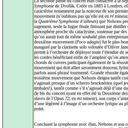
La seconde partie du concert était consacrée à la
Sep
Symphonie
de Dvořák. Créée en 1885 à Londres, ell
caractérise notamment par la noirceur de son premie
mouvement (n’oublions pas qu’elle est en
ré
mineur
la
Quatrième Symphonie
d’ailleurs) que Nelsons pr
sagement, seule la fugue finale finissant par distiller 
atmosphère proche du cataclysme, soutenue par des
qu’on aurait tout de même souhaité plus entreprenan
deuxième mouvement (
Poco adagio
) fut le plus bea
inauguré par la clarinette solo veloutée d’Oliver Jane
permit à l’orchestre de déployer toute l’étendue de se
les cordes bénéficiant enfin de l’ampleur qu’on attend
chorals de cuivres participant également de la réussi
mouvement qui doit allier savamment douceur, lyris
parfois aussi phrasé tourmenté. Grande réussite égal
troisième mouvement que Nelsons dirigea tantôt co
s’agissait presque d’un scherzo brucknérien (quel je
timbales!), tantôt comme s’il s’agissait déjà d’une d
(le bis du concert ayant en effet été la Deuxième de
slaves
de l’
Opus 72
, en
mi
mineur), son corps s’ani
d’une légèreté à l’image d’un orchestre lyrique au p
point.
Concluant la symphonie avec élan, Nelsons et son o