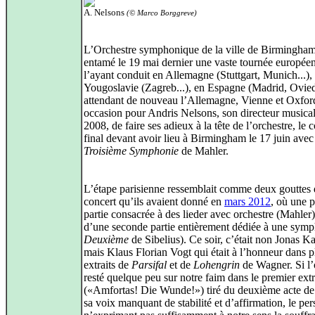
A. Nelsons
(© Marco Borggreve)
L’Orchestre symphonique de la ville de Birmingham
entamé le 19 mai dernier une vaste tournée europée
l’ayant conduit en Allemagne (Stuttgart, Munich...),
Yougoslavie (Zagreb...), en Espagne (Madrid, Ovie
attendant de nouveau l’Allemagne, Vienne et Oxfor
occasion pour Andris Nelsons, son directeur musica
2008, de faire ses adieux à la tête de l’orchestre, le 
final devant avoir lieu à Birmingham le 17 juin avec
Troisième Symphonie
de Mahler.
L’étape parisienne ressemblait comme deux gouttes 
concert qu’ils avaient donné en
mars 2012
, où une 
partie consacrée à des lieder avec orchestre (Mahler)
d’une seconde partie entièrement dédiée à une symp
Deuxième
de Sibelius). Ce soir, c’était non Jonas 
mais Klaus Florian Vogt qui était à l’honneur dans p
extraits de
Parsifal
et de
Lohengrin
de Wagner. Si l’
resté quelque peu sur notre faim dans le premier extr
(«Amfortas! Die Wunde!») tiré du deuxième acte d
sa voix manquant de stabilité et d’affirmation, le pe