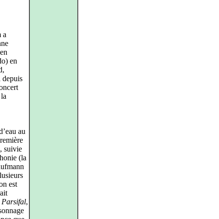
 a
nne
 en
do) en
d,
l depuis
concert
 la
d’eau au
première
, suivie
honie (la
Kaufmann
lusieurs
on est
ait
e
Parsifal
,
rsonnage