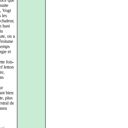
ance que
 suite
, Vogt
 les
chaleur,
n hast
du
ute, on a
héroïsme
 temps
rgie et
te fois-
ef letton
re,
ans
ur
ant bien
te, plus
estral de
aura