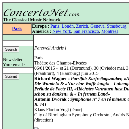
The Classical Music Network
Europe :
Paris
,
Londn
,
Zurich
,
Geneva
,
Strasbourg
,
Paris
America :
New York
,
San Francisco
,
Montreal
Farewell Andris !
Paris
Newsletter
Théâtre des Champs-Elysées
Your email :
06/01/2015 - et 21 (Dortmund), 30 (Oviedo) mai, 3
(Frankfurt), 4 (Hamburg) juin 2015
Richard Wagner :
Parsifal: Karfreitagszauber, «
Die Wunde!» & «Nur eine Waffe taugt» – Loheng
Prélude de l’acte III, «Höchstes Vertrauen hast D
schon zu danken» & « In fernem Land»
Antonín Dvorák :
Symphonie n° 7 en ré mineur, 
B. 141
Klaus Florian Vogt (ténor)
City of Birmingham Symphony Orchestra, Andris N
(direction)