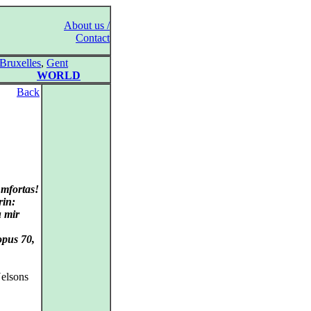
About us /
Contact
Bruxelles
,
Gent
WORLD
Back
Amfortas!
rin:
u mir
opus 70,
elsons