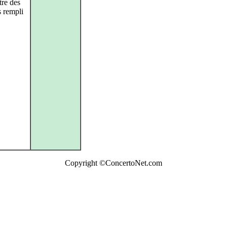
tre des
 rempli
Copyright ©ConcertoNet.com