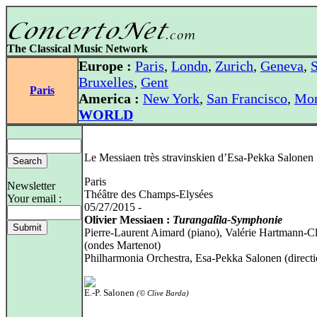
The Classical Music Network
Europe :
Paris
,
Londn
,
Zurich
,
Geneva
,
S
Bruxelles
,
Gent
Paris
America :
New York
,
San Francisco
,
Mon
WORLD
Le Messiaen très stravinskien d’Esa-Pekka Salonen
Paris
Newsletter
Théâtre des Champs-Elysées
Your email :
05/27/2015 -
Olivier Messiaen :
Turangalîla-Symphonie
Pierre-Laurent Aimard (piano), Valérie Hartmann-Cl
(ondes Martenot)
Philharmonia Orchestra, Esa-Pekka Salonen (directi
E.-P. Salonen
(© Clive Barda)