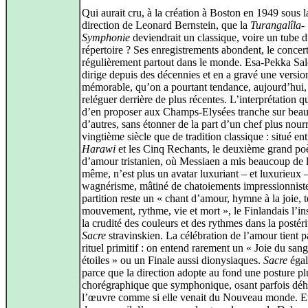
Qui aurait cru, à la création à Boston en 1949 sous l
direction de Leonard Bernstein, que la
Turangalîla-
Symphonie
deviendrait un classique, voire un tube 
répertoire ? Ses enregistrements abondent, le concert
régulièrement partout dans le monde. Esa-Pekka Sal
dirige depuis des décennies et en a gravé une versio
mémorable, qu’on a pourtant tendance, aujourd’hui,
reléguer derrière de plus récentes. L’interprétation qu
d’en proposer aux Champs-Elysées tranche sur bea
d’autres, sans étonner de la part d’un chef plus nourr
vingtième siècle que de tradition classique : situé ent
Harawi
et les Cinq Rechants, le deuxième grand p
d’amour tristanien, où Messiaen a mis beaucoup de l
même, n’est plus un avatar luxuriant – et luxurieux 
wagnérisme, mâtiné de chatoiements impressionnistes
partition reste un « chant d’amour, hymne à la joie, 
mouvement, rythme, vie et mort », le Finlandais l’ins
la crudité des couleurs et des rythmes dans la postéri
Sacre
stravinskien. La célébration de l’amour tient p
rituel primitif : on entend rarement un « Joie du sang
étoiles » ou un Finale aussi dionysiaques.
Sacre
éga
parce que la direction adopte au fond une posture pl
chorégraphique que symphonique, osant parfois dé
l’œuvre comme si elle venait du Nouveau monde. Et