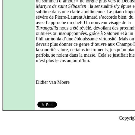
du sommeil d’amour » ne lorgne plus vers le Debus
Martyre de saint Sébastien
: la sensualité s’y épure e
sublime dans une clarté apollinienne. Le piano impe
sévère de Pierre-Laurent Aimard s’accorde bien, du
avec l’approche du chef. Un nouveau visage de la
Turangalîla
nous a été révélé, dévoilant des proximi
oubliées ou insoupçonnées, grâce à Salonen et à un
Philharmonia d’une éblouissante virtuosité. Mais on
devrait plus donner ce genre d’œuvre aux Champs-E
la sonorité sature, certains instruments, jusqu’au pia
parfois, se noient dans la masse. Cela se justifiait hie
n’est plus le cas aujourd’hui.
Didier van Moere
Copyrig