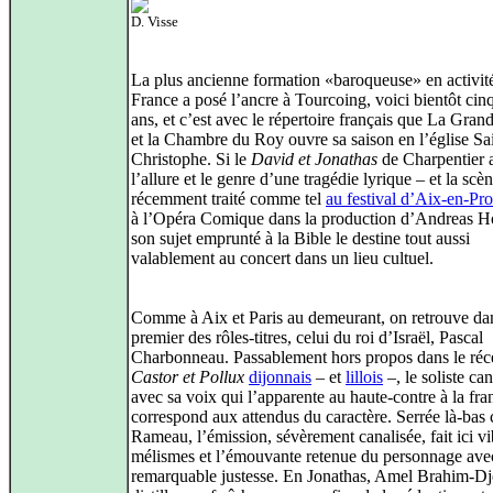
D. Visse
La plus ancienne formation «baroqueuse» en activit
France a posé l’ancre à Tourcoing, voici bientôt cin
ans, et c’est avec le répertoire français que La Gran
et la Chambre du Roy ouvre sa saison en l’église Sa
Christophe. Si le
David et Jonathas
de Charpentier 
l’allure et le genre d’une tragédie lyrique – et la scèn
récemment traité comme tel
au festival d’Aix-en-Pr
à l’Opéra Comique dans la production d’Andreas 
son sujet emprunté à la Bible le destine tout aussi
valablement au concert dans un lieu cultuel.
Comme à Aix et Paris au demeurant, on retrouve dan
premier des rôles-titres, celui du roi d’Israël, Pascal
Charbonneau. Passablement hors propos dans le réc
Castor et Pollux
dijonnais
– et
lillois
–, le soliste ca
avec sa voix qui l’apparente au haute-contre à la fra
correspond aux attendus du caractère. Serrée là-bas
Rameau, l’émission, sévèrement canalisée, fait ici vi
mélismes et l’émouvante retenue du personnage ave
remarquable justesse. En Jonathas, Amel Brahim-Dj