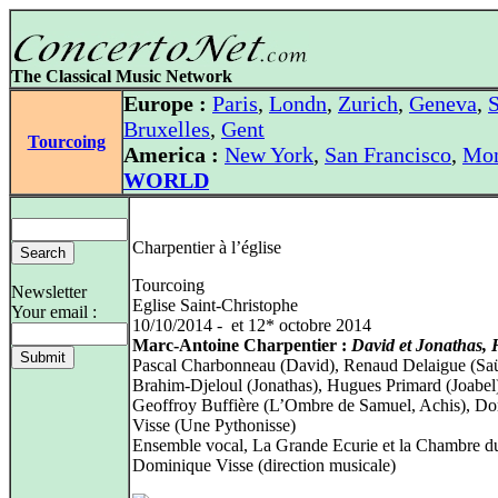
The Classical Music Network
Europe :
Paris
,
Londn
,
Zurich
,
Geneva
,
S
Bruxelles
,
Gent
Tourcoing
America :
New York
,
San Francisco
,
Mon
WORLD
Charpentier à l’église
Tourcoing
Newsletter
Eglise Saint-Christophe
Your email :
10/10/2014 - et 12* octobre 2014
Marc-Antoine Charpentier :
David et Jonathas, 
Pascal Charbonneau (David), Renaud Delaigue (Sa
Brahim-Djeloul (Jonathas), Hugues Primard (Joabel
Geoffroy Buffière (L’Ombre de Samuel, Achis), D
Visse (Une Pythonisse)
Ensemble vocal, La Grande Ecurie et la Chambre d
Dominique Visse (direction musicale)