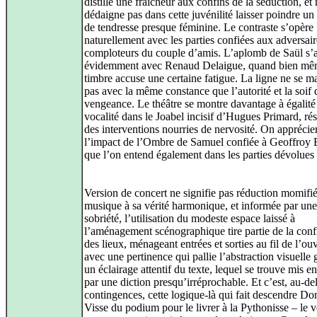
distille une fraîcheur aux confins de la séduction, et
dédaigne pas dans cette juvénilité laisser poindre u
de tendresse presque féminine. Le contraste s’opère
naturellement avec les parties confiées aux adversair
comploteurs du couple d’amis. L’aplomb de Saül s’
évidemment avec Renaud Delaigue, quand bien mê
timbre accuse une certaine fatigue. La ligne ne se ma
pas avec la même constance que l’autorité et la soif 
vengeance. Le théâtre se montre davantage à égalité
vocalité dans le Joabel incisif d’Hugues Primard, ré
des interventions nourries de nervosité. On apprécie
l’impact de l’Ombre de Samuel confiée à Geoffroy B
que l’on entend également dans les parties dévolues
Version de concert ne signifie pas réduction momifié
musique à sa vérité harmonique, et informée par une
sobriété, l’utilisation du modeste espace laissé à
l’aménagement scénographique tire partie de la conf
des lieux, ménageant entrées et sorties au fil de l’ou
avec une pertinence qui pallie l’abstraction visuelle 
un éclairage attentif du texte, lequel se trouve mis e
par une diction presqu’irréprochable. Et c’est, au-de
contingences, cette logique-là qui fait descendre D
Visse du podium pour le livrer à la Pythonisse – le