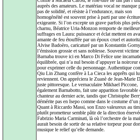
Confié à Micaela Carosi, le rôle-titre ne fait pas l’u
auprès des amateurs. Le matériau vocal ne manque 
pas de solidité, et résiste à l’endurance, mais son
homogénéité est souvent prise à parti par une écritur
exigeante. Si l’on excepte un grave parfois plus pré
charnu, Béatrice Uria-Monzon remporte de meilleur
suffrages en Laura: puissance et éclat mettent en ava
amante de feu étouffée par un époux cruel et autorita
Alvise Badoèro, caricaturé par un Konstantin Gorny
l’émission grossie et sans noblesse. Souvent victime
Barnaba trouve ici en Marco Di Felice une incarnat
équilibrée, qui n’a nul besoin d’appuyer la noirceur
pour exprimer celle du personnage. Authentique cont
Qiu Lin Zhang confère à La Cieca les apprêts qui lu
reviennent. On appréciera le Zuanè de Jean-Marie D
juste pittoresque. Le vernaculaire Mikhael Piccone,
également Barnabotto, fait une apparition favorable
chanteur au dernier acte, tandis que Christophe Berr
démérite pas en Isepo comme dans le costume d’un p
Quant à Riccardo Massi, son Enzo valeureux au tim
plutôt prometteur semble pâtir de la direction énervé
Fabrizio Maria Carminati, là où l’orchestre de la ma
aurait besoin de sortir de sa relative torpeur pour do
musique le relief qu’elle demande.