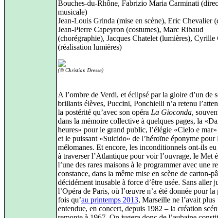
Bouches-du-Rhône, Fabrizio Maria Carminati (direc
musicale)
Jean-Louis Grinda (mise en scène), Eric Chevalier (
Jean-Pierre Capeyron (costumes), Marc Ribaud
(chorégraphie), Jacques Chatelet (lumières), Cyrille
(réalisation lumières)
(© Christian Dresse)
A l’ombre de Verdi, et éclipsé par la gloire d’un de s
brillants élèves, Puccini, Ponchielli n’a retenu l’atte
la postérité qu’avec son opéra
La Gioconda
, souven
dans la mémoire collective à quelques pages, la «Da
heures» pour le grand public, l’élégie «Cielo e mar
et le puissant «Suicido» de l’héroïne éponyme pour 
mélomanes. Et encore, les inconditionnels ont-ils eu
à traverser l’Atlantique pour voir l’ouvrage, le Met é
l’une des rares maisons à le programmer avec une re
constance, dans la même mise en scène de carton-pâ
décidément inusable à force d’être usée. Sans aller j
l’Opéra de Paris, où l’œuvre n’a été donnée pour la
fois qu’
au printemps 2013
, Marseille ne l’avait plus
entendue, en concert, depuis 1982 – la création scé
remonte à 1967. On jugera donc de l’aubaine consti