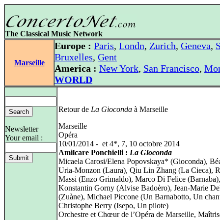
The Classical Music Network
Europe :
Paris
,
Londn
,
Zurich
,
Geneva
,
S
Bruxelles
,
Gent
Marseille
America :
New York
,
San Francisco
,
Mon
WORLD
Retour de
La Gioconda
à Marseille
Marseille
Newsletter
Opéra
Your email :
10/01/2014 - et 4*, 7, 10 octobre 2014
Amilcare Ponchielli :
La Gioconda
Micaela Carosi/Elena Popovskaya* (Gioconda), Béa
Uria-Monzon (Laura), Qiu Lin Zhang (La Cieca), R
Massi (Enzo Grimaldo), Marco Di Felice (Barnaba)
Konstantin Gorny (Alvise Badoèro), Jean-Marie De
(Zuàne), Michael Piccone (Un Barnabotto, Un chant
Christophe Berry (Isepo, Un pilote)
Orchestre et Chœur de l’Opéra de Marseille, Maîtris