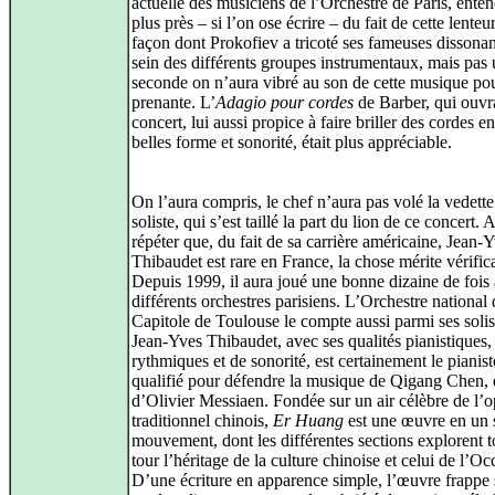
actuelle des musiciens de l’Orchestre de Paris, ente
plus près – si l’on ose écrire – du fait de cette lenteur
façon dont Prokofiev a tricoté ses fameuses dissona
sein des différents groupes instrumentaux, mais pas
seconde on n’aura vibré au son de cette musique pou
prenante. L’
Adagio pour cordes
de Barber, qui ouvra
concert, lui aussi propice à faire briller des cordes en
belles forme et sonorité, était plus appréciable.
On l’aura compris, le chef n’aura pas volé la vedette
soliste, qui s’est taillé la part du lion de ce concert. 
répéter que, du fait de sa carrière américaine, Jean-
Thibaudet est rare en France, la chose mérite vérific
Depuis 1999, il aura joué une bonne dizaine de fois 
différents orchestres parisiens. L’Orchestre national
Capitole de Toulouse le compte aussi parmi ses solis
Jean-Yves Thibaudet, avec ses qualités pianistiques,
rythmiques et de sonorité, est certainement le pianist
qualifié pour défendre la musique de Qigang Chen, 
d’Olivier Messiaen. Fondée sur un air célèbre de l’o
traditionnel chinois,
Er Huang
est une œuvre en un 
mouvement, dont les différentes sections explorent t
tour l’héritage de la culture chinoise et celui de l’Oc
D’une écriture en apparence simple, l’œuvre frappe 