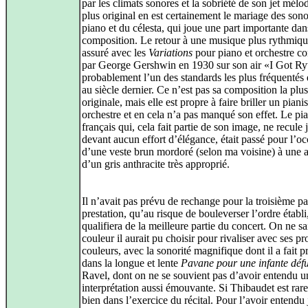
par les climats sonores et la sobriété de son jet mélo
plus original en est certainement le mariage des sono
piano et du célesta, qui joue une part importante dan
composition. Le retour à une musique plus rythmique
assuré avec les
Variations
pour piano et orchestre c
par George Gershwin en 1930 sur son air «I Got R
probablement l’un des standards les plus fréquentés 
au siècle dernier. Ce n’est pas sa composition la plus
originale, mais elle est propre à faire briller un pianis
orchestre et en cela n’a pas manqué son effet. Le pia
français qui, cela fait partie de son image, ne recule
devant aucun effort d’élégance, était passé pour l’o
d’une veste brun mordoré (selon ma voisine) à une a
d’un gris anthracite très approprié.
Il n’avait pas prévu de rechange pour la troisième pa
prestation, qu’au risque de bouleverser l’ordre établi
qualifiera de la meilleure partie du concert. On ne sa
couleur il aurait pu choisir pour rivaliser avec ses pr
couleurs, avec la sonorité magnifique dont il a fait 
dans la longue et lente
Pavane pour une infante déf
Ravel, dont on ne se souvient pas d’avoir entendu u
interprétation aussi émouvante. Si Thibaudet est rare
bien dans l’exercice du récital. Pour l’avoir entendu