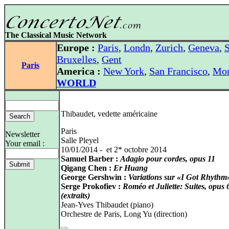
The Classical Music Network
Europe :
Paris
,
Londn
,
Zurich
,
Geneva
,
S
Bruxelles
,
Gent
Paris
America :
New York
,
San Francisco
,
Mon
WORLD
Thibaudet, vedette américaine
Paris
Newsletter
Salle Pleyel
Your email :
10/01/2014 - et 2* octobre 2014
Samuel Barber :
Adagio pour cordes, opus 11
Qigang Chen :
Er Huang
George Gershwin :
Variations sur «I Got Rhythm
Serge Prokofiev :
Roméo et Juliette: Suites, opus 
(extraits)
Jean-Yves Thibaudet (piano)
Orchestre de Paris, Long Yu (direction)