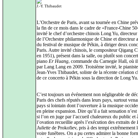
J.-Y. Thibaudet
L’Orchestre de Paris, avant sa tournée en Chine pré
la fin de ce mois dans le cadre de «France-Chine 50
invité le chef d’orchestre chinois Long Yu, directeur
de l’Orchestre philarmonique de Chine et directeur a
du festival de musique de Pékin, à diriger deux conc
Paris. Autre invité chinois, le compositeur Qigang 
en 1951), présent dans la salle, ou plutôt son concer
piano
Er Huang
, commande du Carnegie Hall, où il 
par Lang Lang en 2009. Troisième invité, le pianiste
Jean-Yves Thibaudet, soliste de la récente création c
de ce concerto à Pékin sous la direction de Long Yu
C’est toujours un événement non négligeable de déc
Paris des chefs réputés dans leurs pays, surtout vena
pays si lointain dont l’ouverture à la musique occide
en pleine expansion. Dire qu’il a fait sensation n’est
si l’on en juge par l’accueil chaleureux du public et 
l’ovation recueillie après l’exécution des extraits de
Juliette
de Prokofiev, pris à des tempi extrêmement l
voire funèbres. On a pu certes admirer la bonne for