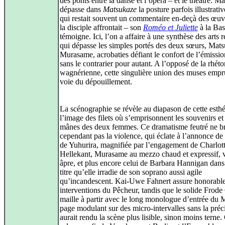
des ponts entre la danse et l’opéra – et le théâtre. Ma
dépasse dans
Matsukaze
la posture parfois illustrati
qui restait souvent un commentaire en-deçà des œuv
la disciple affrontait – son
Roméo et Juliette
à la Bast
témoigne. Ici, l’on a affaire à une synthèse des arts r
qui dépasse les simples portés des deux sœurs, Mats
Murasame, acrobaties défiant le confort de l’émissio
sans le contrarier pour autant. A l’opposé de la rhéto
wagnérienne, cette singulière union des muses empr
voie du dépouillement.
La scénographie se révèle au diapason de cette esthé
l’image des filets où s’emprisonnent les souvenirs et 
mânes des deux femmes. Ce dramatisme feutré ne b
cependant pas la violence, qui éclate à l’annonce de
de Yuhurira, magnifiée par l’engagement de Charlot
Hellekant, Murasame au mezzo chaud et expressif, 
âpre, et plus encore celui de Barbara Hannigan dans
titre qu’elle irradie de son soprano aussi agile
qu’incandescent. Kai-Uwe Fahnert assure honorabl
interventions du Pêcheur, tandis que le solide Frode
maille à partir avec le long monologue d’entrée du 
page modulant sur des micro-intervalles sans la préc
aurait rendu la scène plus lisible, sinon moins terne.