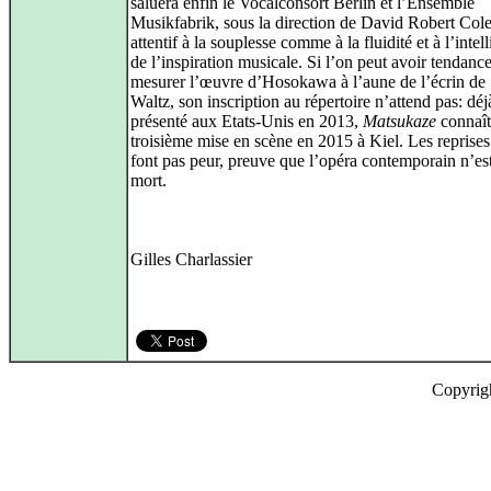
saluera enfin le Vocalconsort Berlin et l’Ensemble
Musikfabrik, sous la direction de David Robert Col
attentif à la souplesse comme à la fluidité et à l’intel
de l’inspiration musicale. Si l’on peut avoir tendance
mesurer l’œuvre d’Hosokawa à l’aune de l’écrin de
Waltz, son inscription au répertoire n’attend pas: déj
présenté aux Etats-Unis en 2013,
Matsukaze
connaît
troisième mise en scène en 2015 à Kiel. Les reprises
font pas peur, preuve que l’opéra contemporain n’es
mort.
Gilles Charlassier
Copyrig