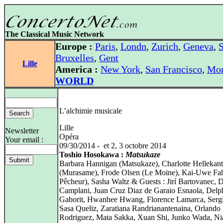
The Classical Music Network
Europe :
Paris
,
Londn
,
Zurich
,
Geneva
,
S
Bruxelles
,
Gent
Lille
America :
New York
,
San Francisco
,
Mon
WORLD
L’alchimie musicale
Lille
Newsletter
Opéra
Your email :
09/30/2014 - et 2, 3 octobre 2014
Toshio Hosokawa :
Matsukaze
Barbara Hannigan (Matsukaze), Charlotte Hellekant
(Murasame), Frode Olsen (Le Moine), Kai-Uwe Fah
Pêcheur), Sasha Waltz & Guests : Jirí Bartovanec, 
Camplani, Juan Cruz Diaz de Garaio Esnaola, Delp
Gaborit, Hwanhee Hwang, Florence Lamarca, Sergi
Sasa Queliz, Zaratiana Randrianantenaina, Orlando
Rodriguez, Mata Sakka, Xuan Shi, Junko Wada, N