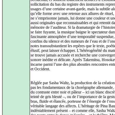
sollicitation du bas du registre des instruments repre
usages d’une certaine avant-garde, mais la subtile a
qu’elle forme avec une retenue aux allures de rituel, 
ne s’emprisonne jamais, lui donne une couleur et une
aussi originales que reconnaissables et qui retentit d
mémoire de l’auditeur. Si la dramaturgie de l’histoir
se faire fuyante, la musique baigne le spectateur dan
fascinante atmosphère d’une temporalité suspendue,
confins du silence et des rumeurs de l’eau et de l’ond
notes transsubstantient les repères que le texte, poéti
élusif, peut laisser échapper. L’hétérogénéité du mat
se trouve jamais accusée et recherche une converge
sonore inédite et délicate. Après Takemitsu, Hosok
incarne parmi l’une des plus abouties rencontres ent
et Occident.
Réglée par Sasha Waltz, la production de la création
pas les fondamentaux de la chorégraphe allemande, à
du contraste entre noir et pâleur – ici un blanc discr
teinté de gris bleuté –, ou de l’importance de la gest
bras, fluide et élancée, porteuse de l’énergie de l’en
véritable langage des affects. L’héritage de Pina Bau
indéniablement présent – et comme elle, Sasha Waltz