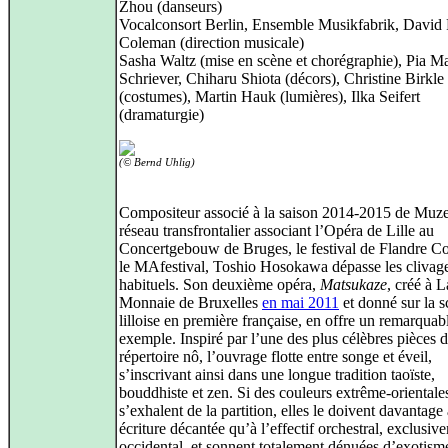
Zhou (danseurs)
Vocalconsort Berlin, Ensemble Musikfabrik, David
Coleman (direction musicale)
Sasha Waltz (mise en scène et chorégraphie), Pia Ma
Schriever, Chiharu Shiota (décors), Christine Birkle
(costumes), Martin Hauk (lumières), Ilka Seifert
(dramaturgie)
(© Bernd Uhlig)
Compositeur associé à la saison 2014-2015 de Muz
réseau transfrontalier associant l’Opéra de Lille au
Concertgebouw de Bruges, le festival de Flandre Cou
le MAfestival, Toshio Hosokawa dépasse les clivag
habituels. Son deuxième opéra,
Matsukaze
, créé à L
Monnaie de Bruxelles
en mai 2011
et donné sur la 
lilloise en première française, en offre un remarquab
exemple. Inspiré par l’une des plus célèbres pièces 
répertoire nô, l’ouvrage flotte entre songe et éveil,
s’inscrivant ainsi dans une longue tradition taoïste,
bouddhiste et zen. Si des couleurs extrême-orientale
s’exhalent de la partition, elles le doivent davantage
écriture décantée qu’à l’effectif orchestral, exclusiv
occidental, et sonnent totalement dénuées d’exotism