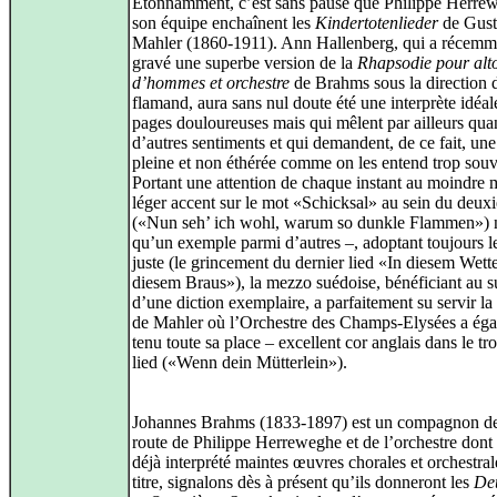
Etonnamment, c’est sans pause que Philippe Herrew
son équipe enchaînent les
Kindertotenlieder
de Gust
Mahler (1860-1911). Ann Hallenberg, qui a récemm
gravé une superbe version de la
Rhapsodie pour alt
d’hommes et orchestre
de Brahms sous la direction 
flamand, aura sans nul doute été une interprète idéal
pages douloureuses mais qui mêlent par ailleurs quan
d’autres sentiments et qui demandent, de ce fait, une
pleine et non éthérée comme on les entend trop souv
Portant une attention de chaque instant au moindre m
léger accent sur le mot «Schicksal» au sein du deux
(«Nun seh’ ich wohl, warum so dunkle Flammen») n
qu’un exemple parmi d’autres –, adoptant toujours l
juste (le grincement du dernier lied «In diesem Wette
diesem Braus»), la mezzo suédoise, bénéficiant au s
d’une diction exemplaire, a parfaitement su servir l
de Mahler où l’Orchestre des Champs-Elysées a ég
tenu toute sa place – excellent cor anglais dans le tr
lied («Wenn dein Mütterlein»).
Johannes Brahms (1833-1897) est un compagnon d
route de Philippe Herreweghe et de l’orchestre dont 
déjà interprété maintes œuvres chorales et orchestral
titre, signalons dès à présent qu’ils donneront les
De