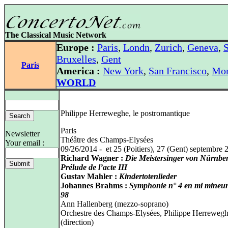
The Classical Music Network
Europe :
Paris
,
Londn
,
Zurich
,
Geneva
,
S
Bruxelles
,
Gent
Paris
America :
New York
,
San Francisco
,
Mon
WORLD
Philippe Herreweghe, le postromantique
Paris
Newsletter
Théâtre des Champs-Elysées
Your email :
09/26/2014 - et 25 (Poitiers), 27 (Gent) septembre 
Richard Wagner :
Die Meistersinger von Nürnbe
Prélude de l’acte III
Gustav Mahler :
Kindertotenlieder
Johannes Brahms :
Symphonie n° 4 en mi mineur
98
Ann Hallenberg (mezzo-soprano)
Orchestre des Champs-Elysées, Philippe Herreweg
(direction)