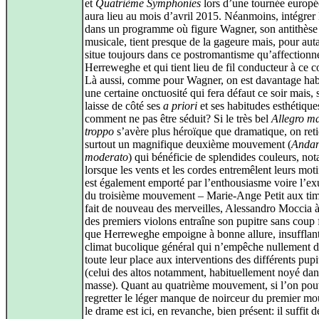
et
Quatrième Symphonies
lors d’une tournée europé
aura lieu au mois d’avril 2015. Néanmoins, intégre
dans un programme où figure Wagner, son antithèse
musicale, tient presque de la gageure mais, pour auta
situe toujours dans ce postromantisme qu’affectionn
Herreweghe et qui tient lieu de fil conducteur à ce c
Là aussi, comme pour Wagner, on est davantage hab
une certaine onctuosité qui fera défaut ce soir mais, 
laisse de côté ses
a priori
et ses habitudes esthétique
comment ne pas être séduit? Si le très bel
Allegro m
troppo
s’avère plus héroïque que dramatique, on ret
surtout un magnifique deuxième mouvement (
Andan
moderato
) qui bénéficie de splendides couleurs, n
lorsque les vents et les cordes entremêlent leurs mot
est également emporté par l’enthousiasme voire l’e
du troisième mouvement – Marie-Ange Petit aux ti
fait de nouveau des merveilles, Alessandro Moccia à 
des premiers violons entraîne son pupitre sans coup f
que Herreweghe empoigne à bonne allure, insufflan
climat bucolique général qui n’empêche nullement de
toute leur place aux interventions des différents pupi
(celui des altos notamment, habituellement noyé dan
masse). Quant au quatrième mouvement, si l’on pou
regretter le léger manque de noirceur du premier m
le drame est ici, en revanche, bien présent: il suffit d