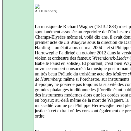
A. Hallenberg
La musique de Richard Wagner (1813-1883) n’est p
spontanément associée au répertoire de l’Orchestre 
Champs-Elysées même si, voilà dix ans, il avait don
premier acte de
La Walkyrie
sous la direction de Dan
Harding – on était alors en mai 2004 – et si Philippe
Herreweghe l’a dirigé en octobre 2012 dans la vers
violon et orchestre des fameux
Wesendonck-Lieder
(
Isabelle Faust en soliste). Et pourtant, c’est bien Wa
ouvre ce concert consacré à la musique post romant
un très beau Prélude du troisième acte des
Maîtres c
de Nuremberg
; même si l’orchestre, sur instruments
d’époque, ne possède pas toujours la suavité des co
grandes phalanges traditionnelles (l’oreille étant hab
des instruments modernes alors que les cordes sont 
en boyaux au-delà même de la mort de Wagner), la
musicalité voulue par Philippe Herreweghe rend pl
justice à cet extrait où les cors sont également de pr
ordre.