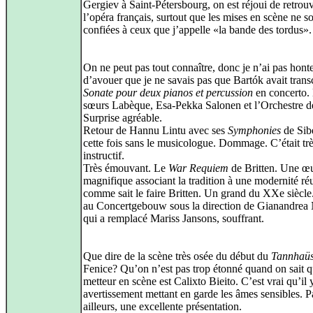
Gergiev à Saint-Pétersbourg, on est réjoui de retrou
l’opéra français, surtout que les mises en scène ne s
confiées à ceux que j’appelle «la bande des tordus».
On ne peut pas tout connaître, donc je n’ai pas hont
d’avouer que je ne savais pas que Bartók avait transc
Sonate pour deux pianos et percussion
en concerto.
sœurs Labèque, Esa-Pekka Salonen et l’Orchestre de
Surprise agréable.
Retour de Hannu Lintu avec ses
Symphonies
de Sibe
cette fois sans le musicologue. Dommage. C’était tr
instructif.
Très émouvant. Le
War Requiem
de Britten. Une œ
magnifique associant la tradition à une modernité ré
comme sait le faire Britten. Un grand du XXe siècle
au Concertgebouw sous la direction de Gianandrea
qui a remplacé Mariss Jansons, souffrant.
Que dire de la scène très osée du début du
Tannhaüs
Fenice? Qu’on n’est pas trop étonné quand on sait q
metteur en scène est Calixto Bieito. C’est vrai qu’il 
avertissement mettant en garde les âmes sensibles. P
ailleurs, une excellente présentation.