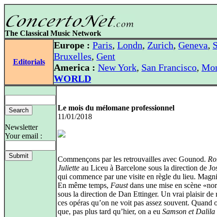
The Classical Music Network
Europe :
Paris
,
Londn
,
Zurich
,
Geneva
,
S
Bruxelles
,
Gent
Editorials
America :
New York
,
San Francisco
,
Mon
WORLD
Le mois du mélomane professionnel
11/01/2018
Newsletter
Your email :
Commençons par les retrouvailles avec Gounod.
Ro
Juliette
au Liceu à Barcelone sous la direction de Jo
qui commence par une visite en règle du lieu. Magni
En même temps,
Faust
dans une mise en scène «no
sous la direction de Dan Ettinger. Un vrai plaisir de 
ces opéras qu’on ne voit pas assez souvent. Quand o
que, pas plus tard qu’hier, on a eu
Samson et Dalila