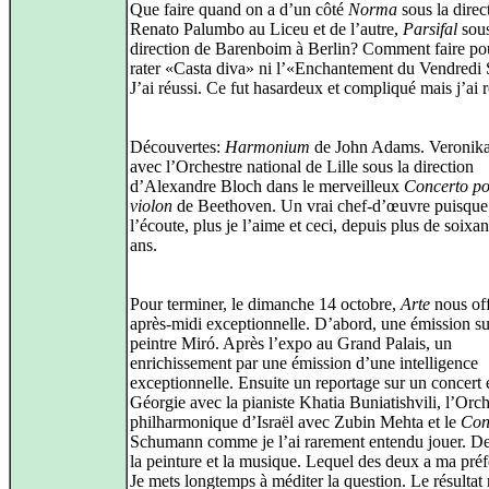
Que faire quand on a d’un côté
Norma
sous la direc
Renato Palumbo au Liceu et de l’autre,
Parsifal
sous
direction de Barenboim à Berlin? Comment faire po
rater «Casta diva» ni l’«Enchantement du Vendredi 
J’ai réussi. Ce fut hasardeux et compliqué mais j’ai r
Découvertes:
Harmonium
de John Adams. Veronika
avec l’Orchestre national de Lille sous la direction
d’Alexandre Bloch dans le merveilleux
Concerto p
violon
de Beethoven. Un vrai chef-d’œuvre puisque 
l’écoute, plus je l’aime et ceci, depuis plus de soixa
ans.
Pour terminer, le dimanche 14 octobre,
Arte
nous of
après-midi exceptionnelle. D’abord, une émission su
peintre Miró. Après l’expo au Grand Palais, un
enrichissement par une émission d’une intelligence
exceptionnelle. Ensuite un reportage sur un concert 
Géorgie avec la pianiste Khatia Buniatishvili, l’Orch
philharmonique d’Israël avec Zubin Mehta et le
Con
Schumann comme je l’ai rarement entendu jouer. De
la peinture et la musique. Lequel des deux a ma pré
Je mets longtemps à méditer la question. Le résultat