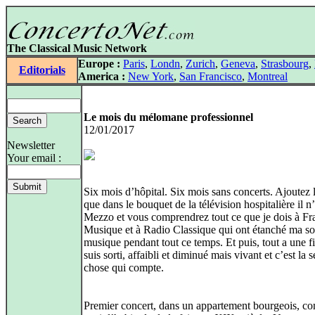
The Classical Music Network
Europe :
Paris
,
Londn
,
Zurich
,
Geneva
,
Strasbourg
,
Editorials
America :
New York
,
San Francisco
,
Montreal
Le mois du mélomane professionnel
12/01/2017
Newsletter
Your email :
Six mois d’hôpital. Six mois sans concerts. Ajoutez l
que dans le bouquet de la télévision hospitalière il n
Mezzo et vous comprendrez tout ce que je dois à Fr
Musique et à Radio Classique qui ont étanché ma so
musique pendant tout ce temps. Et puis, tout a une fi
suis sorti, affaibli et diminué mais vivant et c’est la s
chose qui compte.
Premier concert, dans un appartement bourgeois, 