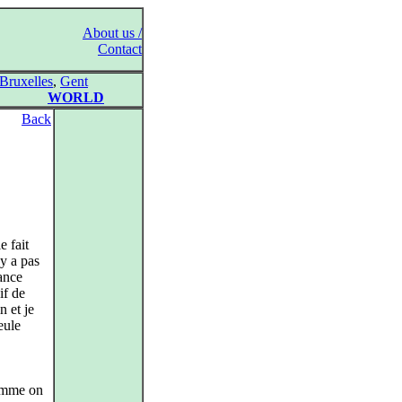
About us /
Contact
Bruxelles
,
Gent
WORLD
Back
e fait
’y a pas
ance
if de
n et je
eule
comme on