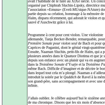
avait l’habitude de le faire au XIXe siècle. Un conce
organisé par Chiphrah Sluchin-Lipsky, directrice mu
l’association «Emuna» (Eveil-MUsique-NAture) dont
partie depuis sa création, hommage à la mémoire de
Haïm, disparu récemment, qui adorait le violon et qu
sauvé d’Auschwitz grâce à lui.
Programme à cent pour cent violon. Une violoniste
allemande, Tanja Becker-Bender, remarquable, pour
Première Sonate pour violon seul
de Bach et pour q
Caprices de Paganini, dont le génial vingt-quatrième
Ensuite, Naaman Sluchin, petit-fils de Haïm, qui a p
plusieurs années dans le Quatuor Diotima et que je s
depuis son enfance avec un plaisir qui va en augmen
dans la
Troisième Sonate
d’Ysaÿe et la
Troisième Pa
même Bach. Difficile d’imaginer et de décrire le bo
dans lequel tout cela m’a plongé. Naaman a d’ailleu
introduit la soirée par le
Qaddich
de Ravel à la mém
son grand-père, sans accompagnement et avec une 
infinie.
J’allais oublier. Je célèbre aujourd’hui le sixième an
de ma chronique. Disons que les six mois d’absence