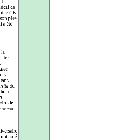
rt
sical de
 je fais
 son père
i a été
 la
uatre
.
assé
uis
tant,
rtita
du
nheur
rs
oire de
douceur
niversaire
 ont joué