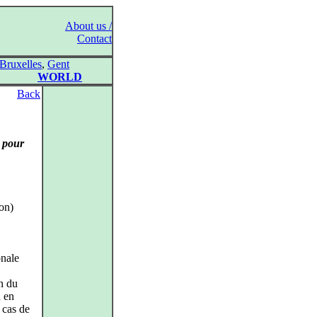
About us /
Contact
Bruxelles
,
Gent
WORLD
Back
 pour
ion)
onale
n du
u en
 cas de