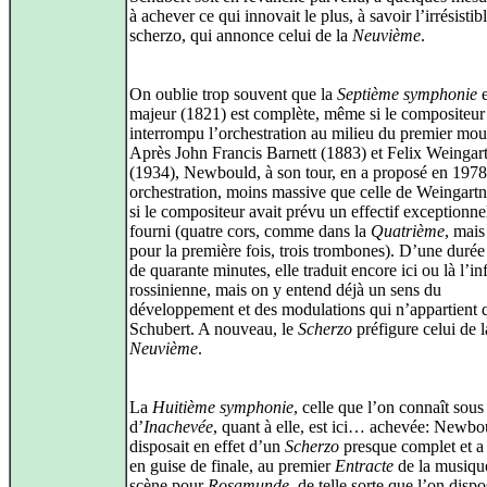
à achever ce qui innovait le plus, à savoir l’irrésistib
scherzo, qui annonce celui de la
Neuvième
.
On oublie trop souvent que la
Septième symphonie
majeur (1821) est complète, même si le compositeur
interrompu l’orchestration au milieu du premier mo
Après John Francis Barnett (1883) et Felix Weingar
(1934), Newbould, à son tour, en a proposé en 197
orchestration, moins massive que celle de Weingart
si le compositeur avait prévu un effectif exceptionn
fourni (quatre cors, comme dans la
Quatrième
, mais
pour la première fois, trois trombones). D’une durée
de quarante minutes, elle traduit encore ici ou là l’i
rossinienne, mais on y entend déjà un sens du
développement et des modulations qui n’appartient 
Schubert. A nouveau, le
Scherzo
préfigure celui de l
Neuvième
.
La
Huitième symphonie
, celle que l’on connaît sou
d’
Inachevée
, quant à elle, est ici… achevée: Newbo
disposait en effet d’un
Scherzo
presque complet et a
en guise de finale, au premier
Entracte
de la musiqu
scène pour
Rosamunde
, de telle sorte que l’on dispo