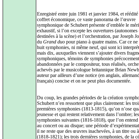
Enregistré entre juin 1981 et janvier 1984, et réédité
coffret économique, ce vaste panorama de l’œuvre
symphonique de Schubert présente d’emblée le mérit
exhaustif, si l’on excepte les ouvertures (autonomes
destinées à la scène) et l’orchestration, par Joseph J
du
Grand duo
pour piano à quatre mains. Car ce ne 
huit symphonies, ni même neuf, qui sont ici interpré
mais dix, auxquelles viennent s’ajouter divers fragm
symphoniques, témoins de symphonies précocemen
abandonnées par le compositeur, tous réalisés, orche
achevés par le musicologue britannique Brian Newb
auteur par ailleurs d’une notice (en anglais, allemand
français) concise et on ne peut plus documentée.
Du coup, les grandes périodes de la création symph
Schubert n’en ressortent que plus clairement: les troi
premières symphonies (1813-1815), qu’on n’ose qual
jeunesse et qui restent relativement dans l’ombre; les
symphonies suivantes (1816-1818), que l’on entend
au concert ou au disque; une période d’expérimenta
il ne reste que des œuvres inachevées, à un titre ou 
(1818-1821); les trois dernières symphonies, de la c