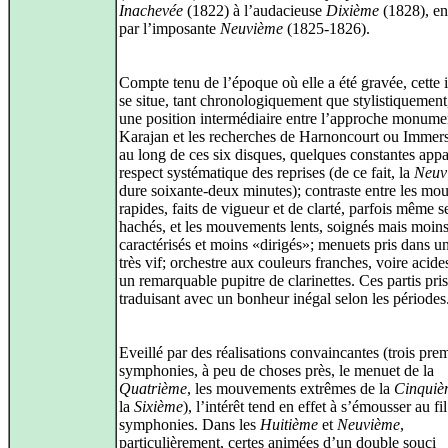
Inachevée
(1822) à l’audacieuse
Dixième
(1828), en
par l’imposante
Neuvième
(1825-1826).
Compte tenu de l’époque où elle a été gravée, cette 
se situe, tant chronologiquement que stylistiquement
une position intermédiaire entre l’approche monume
Karajan et les recherches de Harnoncourt ou Immers
au long de ces six disques, quelques constantes appa
respect systématique des reprises (de ce fait, la
Neuv
dure soixante-deux minutes); contraste entre les m
rapides, faits de vigueur et de clarté, parfois même s
hachés, et les mouvements lents, soignés mais moin
caractérisés et moins «dirigés»; menuets pris dans 
très vif; orchestre aux couleurs franches, voire acide
un remarquable pupitre de clarinettes. Ces partis pris
traduisant avec un bonheur inégal selon les périodes
Eveillé par des réalisations convaincantes (trois pre
symphonies, à peu de choses près, le menuet de la
Quatrième
, les mouvements extrêmes de la
Cinquiè
la
Sixième
), l’intérêt tend en effet à s’émousser au fi
symphonies. Dans les
Huitième
et
Neuvième
,
particulièrement, certes animées d’un double souci