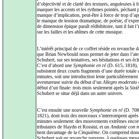
d’objectivité et de clarté des textures, anguleuses à 
marquer les accents et les rythmes pointés, péchant 
manque d’implication, peut-être à force de trop d’ap
le manque de tension dramatique, de poésie, d’expr
de dimension épique paraît rédhibitoire, tant il fait l
sur les failles et les abîmes de cette musique.
L’intérêt principal de ce coffret réside en revanche d
que Brian Newbould nous permet de jeter dans l’atel
Schubert, sur ses tentatives, ses hésitations et ses éc
C’est d’abord une
Symphonie en ré
(D. 615, 1818),
subsistent deux courts fragments d’une durée totale 
minutes, soit une introduction lente particulièrement
aventureuse suivie du début d’un
Allegro moderato
e
début d’un finale: trois mois seulement après la
Sixi
Schubert se situe déjà dans un autre univers.
C’est ensuite une nouvelle
Symphonie en ré
(D. 70
1821), dont trois des morceaux s’interrompent après 
minutes seulement: des mouvements extrêmes encor
tributaires de Haydn et Rossini, et un
Andante con 
tient davantage de la
Cinquième
. On comprend don
Schubert soit en revanche parvenu, à quelques mesu