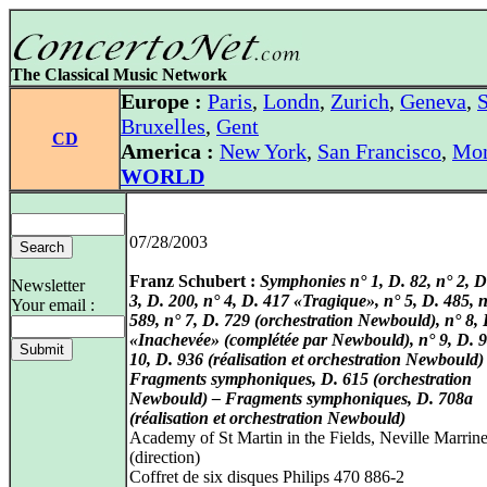
The Classical Music Network
Europe :
Paris
,
Londn
,
Zurich
,
Geneva
,
S
Bruxelles
,
Gent
CD
America :
New York
,
San Francisco
,
Mon
WORLD
07/28/2003
Franz Schubert :
Symphonies n° 1, D. 82, n° 2, D
Newsletter
3, D. 200, n° 4, D. 417 «Tragique», n° 5, D. 485, n
Your email :
589, n° 7, D. 729 (orchestration Newbould), n° 8,
«Inachevée» (complétée par Newbould), n° 9, D. 9
10, D. 936 (réalisation et orchestration Newbould)
Fragments symphoniques, D. 615 (orchestration
Newbould) – Fragments symphoniques, D. 708a
(réalisation et orchestration Newbould)
Academy of St Martin in the Fields, Neville Marrine
(direction)
Coffret de six disques Philips 470 886-2