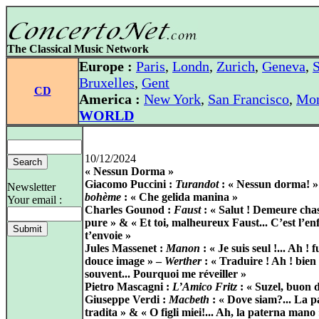
The Classical Music Network
Europe :
Paris
,
Londn
,
Zurich
,
Geneva
,
S
Bruxelles
,
Gent
CD
America :
New York
,
San Francisco
,
Mon
WORLD
10/12/2024
« Nessun Dorma »
Giacomo Puccini :
Turandot
: « Nessun dorma! 
Newsletter
bohème
: « Che gelida manina »
Your email :
Charles Gounod :
Faust
: « Salut ! Demeure chas
pure » & « Et toi, malheureux Faust... C’est l’en
t’envoie »
Jules Massenet :
Manon
: « Je suis seul !... Ah ! 
douce image » –
Werther
: « Traduire ! Ah ! bien
souvent... Pourquoi me réveiller »
Pietro Mascagni :
L’Amico Fritz
: « Suzel, buon d
Giuseppe Verdi :
Macbeth
: « Dove siam?... La p
tradita » & « O figli miei!... Ah, la paterna mano