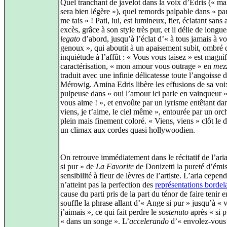
Quel tranchant de javelot dans la voix d’Edris (« ma
sera bien légère »), quel remords palpable dans « pa
me tais » ! Pati, lui, est lumineux, fier, éclatant sans
excès, grâce à son style très pur, et il délie de longu
legato
d’abord, jusqu’à l’éclat d’« à tous jamais à v
genoux », qui aboutit à un apaisement subit, ombré 
inquiétude à l’affût : « Vous vous taisez » est magni
caractérisation, « mon amour vous outrage » en
mez
traduit avec une infinie délicatesse toute l’angoisse 
Mérowig. Amina Edris libère les effusions de sa voi
pulpeuse dans « oui l’amour ici parle en vainqueur »
vous aime ! », et envoûte par un lyrisme entêtant da
viens, je t’aime, le ciel même », entourée par un orc
plein mais finement coloré. « Viens, viens » clôt le 
un climax aux cordes quasi hollywoodien.
On retrouve immédiatement dans le récitatif de l’ar
si pur » de
La Favorite
de Donizetti la pureté d’émis
sensibilité à fleur de lèvres de l’artiste. L’aria cepen
n’atteint pas la perfection des
représentations bordel
cause du parti pris de la part du ténor de faire tenir 
souffle la phrase allant d’« Ange si pur » jusqu’à «
j’aimais », ce qui fait perdre le
sostenuto
après « si p
« dans un songe ». L’
accelerando
d’« envolez‑vous 