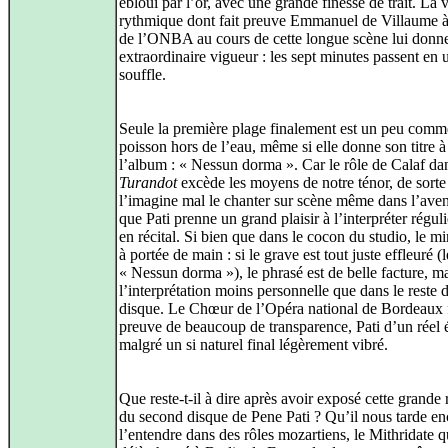
ébloui par l’or, avec une grande finesse de trait. La 
rythmique dont fait preuve Emmanuel de Villaume à 
de l’ONBA au cours de cette longue scène lui donn
extraordinaire vigueur : les sept minutes passent en 
souffle.
Seule la première plage finalement est un peu comm
poisson hors de l’eau, même si elle donne son titre à
l’album : « Nessun dorma ». Car le rôle de Calaf da
Turandot
excède les moyens de notre ténor, de sort
l’imagine mal le chanter sur scène même dans l’aven
que Pati prenne un grand plaisir à l’interpréter régu
en récital. Si bien que dans le cocon du studio, le mi
à portée de main : si le grave est tout juste effleuré 
« Nessun dorma »), le phrasé est de belle facture, m
l’interprétation moins personnelle que dans le reste 
disque. Le Chœur de l’Opéra national de Bordeaux f
preuve de beaucoup de transparence, Pati d’un réel é
malgré un si naturel final légèrement vibré.
Que reste-t-il à dire après avoir exposé cette grande 
du second disque de Pene Pati ? Qu’il nous tarde en
l’entendre dans des rôles mozartiens, le Mithridate qu