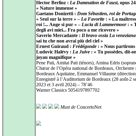
Hector Berlioz :
La Damnation de Faust
, opus 24
« Nature immense »
Gaetano Donizetti :
Dom Sébastien, roi de Portug
« Seul sur la terre » –
La Favorite
: « La maîtres
roi !... Ange si pur » –
Lucia di Lammermoor
: « 
degli avi miei... Fra poco a me ricovero »
Saverio Mercadante :
Il bravo ossia La veneziana
sai tu che non avrai più del ciel »
Ernest Guiraud :
Frédégonde
: « Nous partirons 
Ludovic Halévy :
La Juive
: « Tu possèdes, dit‑o
joyau magnifique »
Pene Pati, Amitai Pati (ténors), Amina Edris (sopran
Chœur de l’Opéra national de Bordeaux, Orchestre 
Bordeaux Aquitaine, Emmanuel Villaume (direction
Enregistré à l’Auditorium de Bordeaux (28 août-2 
2023 et 3 avril 2024) – 78’46
Warner Classics 5054197897702
Must de
ConcertoNet