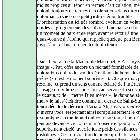
moins propices au ténor en termes d’articulation, mê
éblouit toujours en termes de colorations dans un « e
enfermait sa vie en ce petit jardin » ému, troublé.
L’orchestration est ici très sombre, évoluant en volu
cordes et grognements des cuivres. Une pause offr
un moment de paix et de répit, avant le retour à une
quasi‑course à l’abîme qui rappelle quelque peu Berl
jusqu’à un
ut
final un peu tendu du ténor.
Dans l’extrait de la Manon de Massenet, « Ah, fuye
image », Pati offre encore un récitatif formidable de
colorations qui traduisent les émotions du héros de
prêtre (« c’est le moment suprême »). Chaque mot, 
résonne, et prend un sens comme éclairé de l’intérieu
L’usage du rythme est aussi mis au service du sens
le
sostenuto
de « mettre Dieu même », le
diminuend
moi » le fait s’éteindre comme un cierge de Saint‑Su
ténor décide de démarrer l’aria « Ah, fuyez »
pianis
a mezza voce
, respectant ainsi scrupuleusement le c
dynamique et émotionnel qui court sur toute l’aria. 
pantois devant « ce nom qui m’obsède et pourquoi ?
superbement ciselé, avec le juste poids des silences
distribués. C’est un vrai ton de prière qu’il utilise en