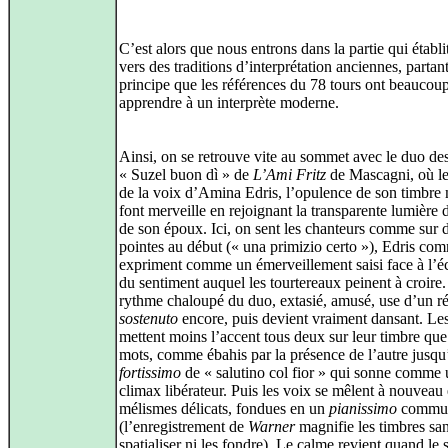
C’est alors que nous entrons dans la partie qui établi
vers des traditions d’interprétation anciennes, partan
principe que les références du 78 tours ont beaucou
apprendre à un interprète moderne.
Ainsi, on se retrouve vite au sommet avec le duo des
« Suzel buon dì » de
L’Ami Fritz
de Mascagni, où le
de la voix d’Amina Edris, l’opulence de son timbre
font merveille en rejoignant la transparente lumière 
de son époux. Ici, on sent les chanteurs comme sur 
pointes au début (« una primizio certo »), Edris co
expriment comme un émerveillement saisi face à l’é
du sentiment auquel les tourtereaux peinent à croire
rythme chaloupé du duo, extasié, amusé, use d’un ré
sostenuto
encore, puis devient vraiment dansant. Les 
mettent moins l’accent tous deux sur leur timbre que 
mots, comme ébahis par la présence de l’autre jusqu
fortissimo
de « salutino col fior » qui sonne comme 
climax libérateur. Puis les voix se mêlent à nouveau
mélismes délicats, fondues en un
pianissimo
commu
(l’enregistrement de
Warner
magnifie les timbres san
spatialiser ni les fondre). Le calme revient quand le 