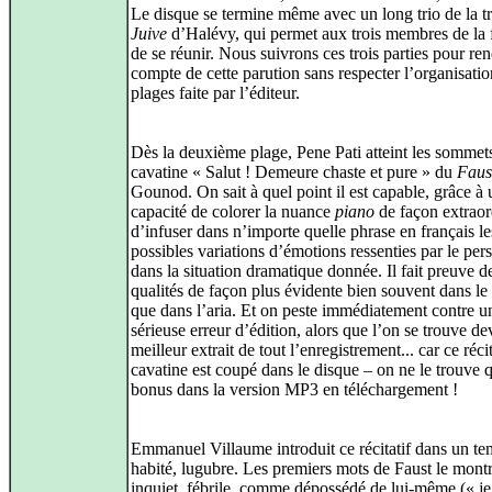
Le disque se termine même avec un long trio de la tr
Juive
d’Halévy, qui permet aux trois membres de la 
de se réunir. Nous suivrons ces trois parties pour re
compte de cette parution sans respecter l’organisatio
plages faite par l’éditeur.
Dès la deuxième plage, Pene Pati atteint les sommets
cavatine « Salut ! Demeure chaste et pure » du
Faus
Gounod. On sait à quel point il est capable, grâce à
capacité de colorer la nuance
piano
de façon extraor
d’infuser dans n’importe quelle phrase en français le
possibles variations d’émotions ressenties par le pe
dans la situation dramatique donnée. Il fait preuve d
qualités de façon plus évidente bien souvent dans le r
que dans l’aria. Et on peste immédiatement contre u
sérieuse erreur d’édition, alors que l’on se trouve de
meilleur extrait de tout l’enregistrement... car ce récit
cavatine est coupé dans le disque – on ne le trouve 
bonus dans la version MP3 en téléchargement !
Emmanuel Villaume introduit ce récitatif dans un te
habité, lugubre. Les premiers mots de Faust le mont
inquiet, fébrile, comme dépossédé de lui-même (« je