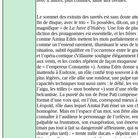
avec d’autres, plus connues, saute aux oreilles.
Le sommet des extraits des raretés est sans doute att
fin de disque, avec le trio « Tu possèdes, dit‑on, un 
magnifique » de
La Juive
d’Halévy. Une fois de plus
diction des protagonistes est essentielle, et les frères 
comme Amina Edris mettent les mots parfaitement e
comme on l’entend rarement, illuminant le sens de l
situation, subtil équilibre en l’occurrence entre le g
et l’opéra‑comique (Villaume souligne élégamment 
aux vents, et les cordes répètent de façon moqueuse 
de « l’empereur Constantin »). Amina Edris donne un
inattendu à Eudoxie, un rôle confié trop souvent à d
plus légères, car elle allie une rondeur, une pulpe rar
capacités techniques tout aussi rares : le délié, les vo
l’aigu, les trilles (« mon bonheur ») sont d’une réelle
belcantiste. La pureté du ton de Pene Pati compense
format d’une voix qui, en l’état, correspond mieux à
Léopold, rôle dans lequel Amitai Pati émet un son cla
homogène. Mais en l’espace d’un mot, son frère aîné
connaître à l’auditeur le personnage de l’orfèvre, re
palpable sa frustration, son exaspération, son émerv
(mais pas tout à fait sa dangerosité affleurante, qui n
drame plus tard) : « trente mille ducats » dépeint un