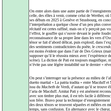
On entre alors dans une autre partie de l’enregistrem
celle, des rôles à venir, comme celui de Werther, où 
ses débuts en 2025 à Genève et Strasbourg, en conce
l’interprétation a quelque chose d’un peu plus conv
récitatif est certes raffiné, mais on n’y perçoit pas v
l’effroi, le gouffre qui s’ouvre devant le poète foudr
reconnaissance de sa propre âme dans les vers d’Oss
ténor se fait d’abord délicat, puis explosif, dans l’ex
des sentiments contradictoires du poète, le
crescend
est moins évident que dans l’air de Des Grieux (mai
supposer qu’il le réussira mieux avec l’expérience de
scène). La diction de Pati est toujours magnifique, ma
n’évite pas une légère instabilité sur le dernier « réve
On peut s’interroger sur la présence au milieu de l’
duetto martial « La patria tradita » entre Macduff e
issu du
Macbeth
de Verdi, d’autant qu’il se trouve é
l’aria de Macduff. Amitai Pati y est aisément reconn
avec son timbre plus mat, il est très facile à différenc
son frère. Bravo pour la technique d’enregistrement 
des deux ténors se trouvent séparées et mêlées en 
temps, sans confusion. En alternance avec le chœur, 