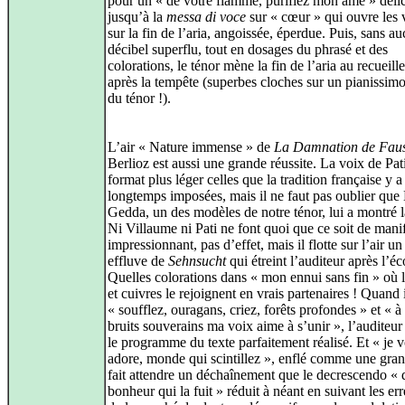
pour un « de votre flamme, purifiez mon âme » déli
jusqu’à la
messa di voce
sur « cœur » qui ouvre les
sur la fin de l’aria, angoissée, éperdue. Puis, sans a
décibel superflu, tout en dosages du phrasé et des
colorations, le ténor mène la fin de l’aria au recueil
après la tempête (superbes cloches sur un pianissimo 
du ténor !).
L’air « Nature immense » de
La Damnation de Faus
Berlioz est aussi une grande réussite. La voix de Pat
format plus léger celles que la tradition française y a
longtemps imposées, mais il ne faut pas oublier que 
Gedda, un des modèles de notre ténor, lui a montré l
Ni Villaume ni Pati ne font quoi que ce soit de man
impressionnant, pas d’effet, mais il flotte sur l’air un
effluve de
Sehnsucht
qui étreint l’auditeur après l’éc
Quelles colorations dans « mon ennui sans fin » où l
et cuivres le rejoignent en vrais partenaires ! Quand 
« soufflez, ouragans, criez, forêts profondes » et « à
bruits souverains ma voix aime à s’unir », l’auditeur
le programme du texte parfaitement réalisé. Et « je 
adore, monde qui scintillez », enflé comme une gran
fait attendre un déchaînement que le decrescendo « 
bonheur qui la fuit » réduit à néant en suivant les er