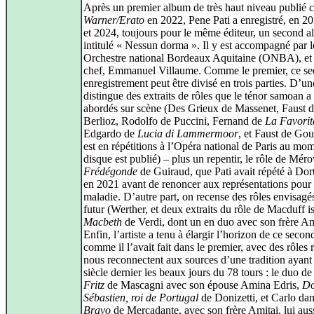
Après un premier album de très haut niveau publié 
Warner/Erato
en 2022, Pene Pati a enregistré, en 2
et 2024, toujours pour le même éditeur, un second 
intitulé « Nessun dorma ». Il y est accompagné par
Orchestre national Bordeaux Aquitaine (ONBA), et
chef, Emmanuel Villaume. Comme le premier, ce s
enregistrement peut être divisé en trois parties. D’un
distingue des extraits de rôles que le ténor samoan a
abordés sur scène (Des Grieux de Massenet, Faust 
Berlioz, Rodolfo de Puccini, Fernand de
La Favorit
Edgardo de
Lucia di Lammermoor
, et Faust de Go
est en répétitions à l’Opéra national de Paris au mo
disque est publié) – plus un repentir, le rôle de Mér
Frédégonde
de Guiraud, que Pati avait répété à Do
en 2021 avant de renoncer aux représentations pour
maladie. D’autre part, on recense des rôles envisagé
futur (Werther, et deux extraits du rôle de Macduff i
Macbeth
de Verdi, dont un en duo avec son frère Am
Enfin, l’artiste a tenu à élargir l’horizon de ce secon
comme il l’avait fait dans le premier, avec des rôles 
nous reconnectent aux sources d’une tradition ayant 
siècle dernier les beaux jours du 78 tours : le duo d
Fritz
de Mascagni avec son épouse Amina Edris,
D
Sébastien, roi de Portugal
de Donizetti, et Carlo da
Bravo
de Mercadante, avec son frère Amitai, lui auss