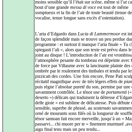
moins sensible qu’il l’était sur scène, même si l’
ut
ca
bout d’une grande
messa di voce
est tout de même
somptueux et la fin de l’air de toute beauté (tenue de
vocalise, tenue longue sans excès d’ostentation).
L’aria d’Edgardo dans
Lucia di Lammermoor
est in
de façon splendide mais se trouve un peu perdue dan
programme : et surtout il manque l’aria finale « Tu c
spiegasti l’ali », alors que son texte est prévu dans le
joint au disque ! L’introduction de l’air est vrombiss
l’atmosphère pesante du tombeau est dépeinte avec
de force par Villaume avec la lancinante plainte des 
ombrée par le roulement des timbales et tendu par le
pizzicati des cordes. Une fois encore, Pene Pati scul
récitatif magnifique avec de très légers effets de
pia
puis règne l’absolue pureté du son, permise par une
savamment contrôlée. Le ténor use de
portamenti
(«
deserto ») délicats qui traduisent la détresse d’Edga
delle gioie » est sublime de délicatesse. Puis débute 
sensible, superbe de phrasé, au
sostenuto
savamment
orné de mourants sons filés où la longueur de souffl
ténor samoan fait encore merveille, jusqu’à un « Ma
passarvi... chi muore per te » finement murmuré ,av
aigu final tenu mais un peu tendu...