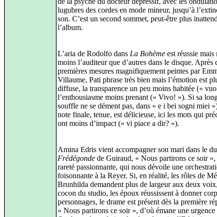
de la psyché du docteur dépressif, avec les ondulati
lugubres des cordes en mode mineur, jusqu’à l’extin
son. C’est un second sommet, peut‑être plus inatten
l’album.
L’aria de Rodolfo dans
La Bohème
est réussie mais
moins l’auditeur que d’autres dans le disque. Après 
premières mesures magnifiquement peintes par Em
Villaume, Pati phrase très bien mais l’émotion est pl
diffuse, la transparence un peu moins habitée (« vuo
l’enthousiasme moins prenant (« Vivo! »). Si sa lon
souffle ne se dément pas, dans « e i bei sogni miei »),
note finale, tenue, est délicieuse, ici les mots qui pr
ont moins d’impact (« vi piace a dir? »).
Amina Edris vient accompagner son mari dans le du
Frédégonde
de Guiraud, « Nous partirons ce soir »,
rareté passionnante, qui nous dévoile une orchestrat
foisonnante à la Reyer. Si, en réalité, les rôles de M
Brunhilda demandent plus de largeur aux deux voix,
cocon du studio, les époux réussissent à donner corp
personnages, le drame est présent dès la première ré
« Nous partirons ce soir », d’où émane une urgence 