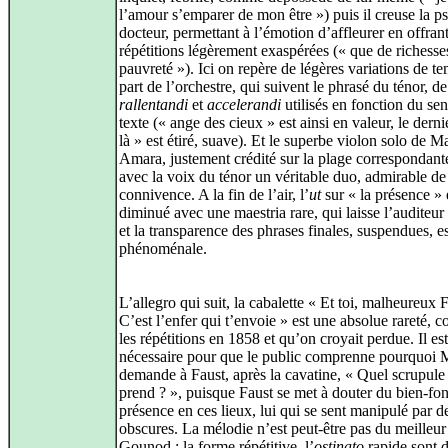
l’amour s’emparer de mon être ») puis il creuse la p
docteur, permettant à l’émotion d’affleurer en offran
répétitions légèrement exaspérées (« que de richesse
pauvreté »). Ici on repère de légères variations de t
part de l’orchestre, qui suivent le phrasé du ténor, de
rallentandi
et
accelerandi
utilisés en fonction du se
texte (« ange des cieux » est ainsi en valeur, le derni
là » est étiré, suave). Et le superbe violon solo de M
Amara, justement crédité sur la plage correspondant
avec la voix du ténor un véritable duo, admirable de
connivence. A la fin de l’air, l’
ut
sur « la présence » 
diminué avec une maestria rare, qui laisse l’auditeur
et la transparence des phrases finales, suspendues, es
phénoménale.
L’allegro qui suit, la cabalette « Et toi, malheureux F
C’est l’enfer qui t’envoie » est une absolue rareté, 
les répétitions en 1858 et qu’on croyait perdue. Il est
nécessaire pour que le public comprenne pourquoi 
demande à Faust, après la cavatine, « Quel scrupule
prend ? », puisque Faust se met à douter du bien‑fo
présence en ces lieux, lui qui se sent manipulé par d
obscures. La mélodie n’est peut‑être pas du meilleur
Gounod : la forme répétitive, l’
ostinato
rapide sont d