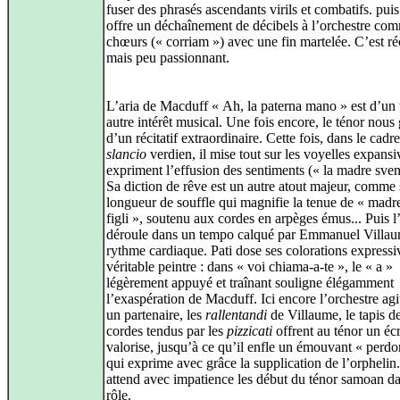
fuser des phrasés ascendants virils et combatifs. puis
offre un déchaînement de décibels à l’orchestre co
chœurs (« corriam ») avec une fin martelée. C’est réc
mais peu passionnant.
L’aria de Macduff « Ah, la paterna mano » est d’un 
autre intérêt musical. Une fois encore, le ténor nous 
d’un récitatif extraordinaire. Cette fois, dans le cadr
slancio
verdien, il mise tout sur les voyelles expansi
expriment l’effusion des sentiments (« la madre sven
Sa diction de rêve est un autre atout majeur, comme 
longueur de souffle qui magnifie la tenue de « madre
figli », soutenu aux cordes en arpèges émus... Puis l’
déroule dans un tempo calqué par Emmanuel Villau
rythme cardiaque. Pati dose ses colorations expressi
véritable peintre : dans « voi chiama‑a‑te », le « a »
légèrement appuyé et traînant souligne élégamment
l’exaspération de Macduff. Ici encore l’orchestre a
un partenaire, les
rallentandi
de Villaume, le tapis de
cordes tendus par les
pizzicati
offrent au ténor un écr
valorise, jusqu’à ce qu’il enfle un émouvant « perdo
qui exprime avec grâce la supplication de l’orphelin
attend avec impatience les début du ténor samoan d
rôle.