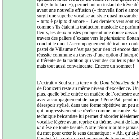
fait (« tutto tace »), permettant un instant de trêve dé
avant une nouvelle effusion (« rinovella fiori e amor
surgit une superbe vocalise au style quasi mozarabe
« tutto è palpito d’amore ». Les derniers vers sont e
comme s’ils étaient la traduction musicale de parfum
fleurs, les deux artistes partageant une douce
mezza 
travers des paliers d’extase vers le
pianissimo
flottan
conclut le duo. L’accompagnement délicat aux coul
pastel de Villaume n’est pas pour rien ici encore dan
réussite commune au travers d’une option d’interpré
différente de la tradition qui veut des couleurs plus f
mais tout aussi convaincante. Encore un sommet !
L’extrait « Seul sur la terre » de
Dom Sébastien de P
de Donizetti reste au même niveau d’excellence. Un
plus, quelle belle entrée en matière de l’orchestre au
avec accompagnement de harpe ! Pene Pati peint ici
désespoir stylisé, dans une forme répétitive un peu 
qui progressivement se révèle comme un camée. Sa
technique belcantiste lui permet d’aborder idéalemen
vocalise légère avant reprise du thème, avant de lan
ut
dièse de toute beauté. Notre ténor n’oublie jamais 
du mot pour créer le sens dramatique : « Ah, qu’ai‑je
l’archet à la corde, en est un exemple frappant. Le 