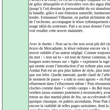
de grâce désespérée et d’envolées vers des aigus ébl
(jusqu’à l’
ut
) dessine la personnalité du roi abandon
la bataille, grâce à une émission naturelle, lumineuse
tendre. Emmanuel Villaume, en parfait alchimiste de
de l’orchestre, accompagne le ténor rythmiquement 
usage idéal du
sostenuto
. Pati a su nous donner l’en
voir renaître cette œuvre malaimée.
Avec le duetto « Non sai tu che non avrai più del cie
bravo
de Mercadante, le ténor redonne encore vie à
œuvre oubliée d’un auteur négligé. Comme toujours, 
du mot : « non sai tu » est tout de fureur contenue, l
longues notes tenues sur « figlio » expriment la rag
qui monte avant l’introduction d’un rythme plus sout
Amitai Pati est un peu plus italien de style, plus ins
que son frère. Quelle intensité, quelle clarté de l’aff
le moment de pause « a tutti io sono ignoto » où Pat
effarement dans l’effacement même ! Puis résonnent
cloches comme dans l’« orrido campo » du
Bal mas
verdien (nous sommes justement à
mezzanotte
), ava
retour au duo martial plein de feu, un
accelerando
él
quoique classique, en paliers ascendants. Pene Pati
encore la viabilité de telles pages rarissimes, dont la