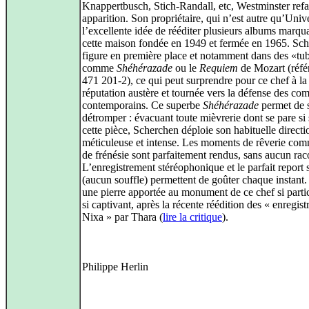
Knappertbusch, Stich-Randall, etc, Westminster refa
apparition. Son propriétaire, qui n’est autre qu’Unive
l’excellente idée de rééditer plusieurs albums marqu
cette maison fondée en 1949 et fermée en 1965. Sc
figure en première place et notamment dans des «tu
comme
Shéhérazade
ou le
Requiem
de Mozart (réfé
471 201-2), ce qui peut surprendre pour ce chef à la
réputation austère et tournée vers la défense des co
contemporains. Ce superbe
Shéhérazade
permet de 
détromper : évacuant toute mièvrerie dont se pare si
cette pièce, Scherchen déploie son habituelle directio
méticuleuse et intense. Les moments de rêverie co
de frénésie sont parfaitement rendus, sans aucun rac
L’enregistrement stéréophonique et le parfait report
(aucun souffle) permettent de goûter chaque instant
une pierre apportée au monument de ce chef si partic
si captivant, après la récente réédition des « enregis
Nixa » par Thara (
lire la critique
).
Philippe Herlin