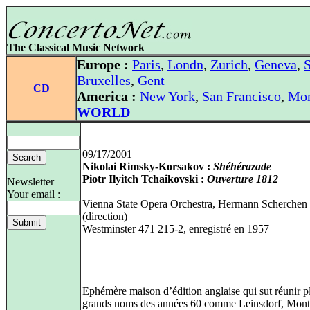
The Classical Music Network
Europe :
Paris
,
Londn
,
Zurich
,
Geneva
,
S
Bruxelles
,
Gent
CD
America :
New York
,
San Francisco
,
Mon
WORLD
09/17/2001
Nikolai Rimsky-Korsakov :
Shéhérazade
Piotr Ilyitch Tchaikovski :
Ouverture 1812
Newsletter
Your email :
Vienna State Opera Orchestra, Hermann Scherchen
(direction)
Westminster 471 215-2, enregistré en 1957
Ephémère maison d’édition anglaise qui sut réunir p
grands noms des années 60 comme Leinsdorf, Mont