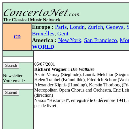
The Classical Music Network
Europe :
Paris
,
Londn
,
Zurich
,
Geneva
,
S
Bruxelles
,
Gent
CD
America :
New York
,
San Francisco
,
Mon
WORLD
05/07/2001
Richard Wagner :
Die Walküre
Astrid Varnay (Sieglinde), Lauritz Melchior (Siegm
Newsletter
Helen Traubel (Brünnhilde), Friedrich Schorr (Wota
Your email :
Alexander Kipnis (Hunding), Kerstin Thorborg (Fri
Metropolitan Opera Chorus and Orchestra, Eric Lei
(direction)
Naxos “Historical”, enregistré le 6 décembre 1941,
pas de livret