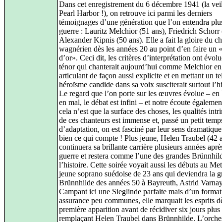
Dans cet enregistrement du 6 décembre 1941 (la veil
Pearl Harbor !), on retrouve ici parmi les derniers
témoignages d’une génération que l’on entendra plus
guerre : Lauritz Melchior (51 ans), Friedrich Schorr 
Alexander Kipnis (50 ans). Elle a fait la gloire du c
wagnérien dès les années 20 au point d’en faire un 
d’or». Ceci dit, les critères d’interprétation ont évolu
ténor qui chanterait aujourd’hui comme Melchior en
articulant de façon aussi explicite et en mettant un te
héroïsme candide dans sa voix susciterait surtout l’hil
Le regard que l’on porte sur les œuvres évolue – en
en mal, le débat est infini – et notre écoute égaleme
cela n’est que la surface des choses, les qualités int
de ces chanteurs est immense et, passé un petit temp
d’adaptation, on est fasciné par leur sens dramatique 
bien ce qui compte ! Plus jeune, Helen Traubel (42 
continuera sa brillante carrière plusieurs années aprè
guerre et restera comme l’une des grandes Brünnhil
l’histoire. Cette soirée voyait aussi les débuts au Me
jeune soprano suédoise de 23 ans qui deviendra la 
Brünnhilde des années 50 à Bayreuth, Astrid Varnay
Campant ici une Sieglinde parfaite mais d’un format
assurance peu communes, elle marquait les esprits d
première apparition avant de récidiver six jours plus
remplaçant Helen Traubel dans Brünnhilde. L’orches