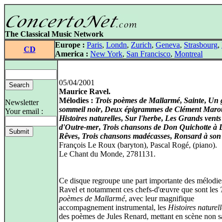
The Classical Music Network
Europe :
Paris
,
Londn
,
Zurich
,
Geneva
,
Strasbourg
,
CD
America :
New York
,
San Francisco
,
Montreal
05/04/2001
Maurice Ravel.
Mélodies :
Trois poèmes de Mallarmé
,
Sainte
,
Un 
Newsletter
sommeil noir
,
Deux épigrammes de Clément Maro
Your email :
Histoires naturelles
,
Sur l'herbe
,
Les Grands vents
d'Outre-mer
,
Trois chansons de Don Quichotte à 
Rêves
,
Trois chansons madécasses
,
Ronsard à son
François Le Roux (baryton), Pascal Rogé, (piano).
Le Chant du Monde, 2781131.
Ce disque regroupe une part importante des mélodie
Ravel et notamment ces chefs-d'œuvre que sont les
poèmes de Mallarmé
, avec leur magnifique
accompagnement instrumental, les
Histoires naturell
des poèmes de Jules Renard, mettant en scène non s