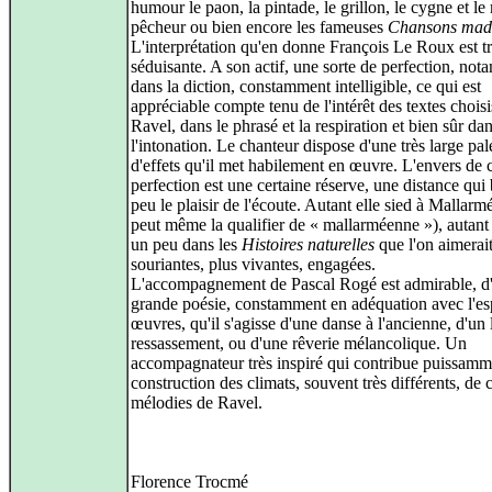
humour le paon, la pintade, le grillon, le cygne et le
pêcheur ou bien encore les fameuses
Chansons mad
L'interprétation qu'en donne François Le Roux est t
séduisante. A son actif, une sorte de perfection, no
dans la diction, constamment intelligible, ce qui est
appréciable compte tenu de l'intérêt des textes choisi
Ravel, dans le phrasé et la respiration et bien sûr da
l'intonation. Le chanteur dispose d'une très large pal
d'effets qu'il met habilement en œuvre. L'envers de c
perfection est une certaine réserve, une distance qui
peu le plaisir de l'écoute. Autant elle sied à Mallarm
peut même la qualifier de « mallarméenne »), autant 
un peu dans les
Histoires naturelles
que l'on aimerait
souriantes, plus vivantes, engagées.
L'accompagnement de Pascal Rogé est admirable, d
grande poésie, constamment en adéquation avec l'esp
œuvres, qu'il s'agisse d'une danse à l'ancienne, d'un
ressassement, ou d'une rêverie mélancolique. Un
accompagnateur très inspiré qui contribue puissamme
construction des climats, souvent très différents, de 
mélodies de Ravel.
Florence Trocmé