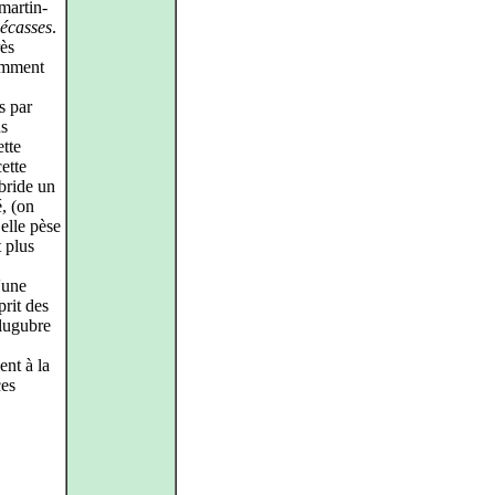
 martin-
écasses
.
rès
tamment
s par
ns
ette
ette
 bride un
é, (on
elle pèse
 plus
'une
rit des
 lugubre
nt à la
ces