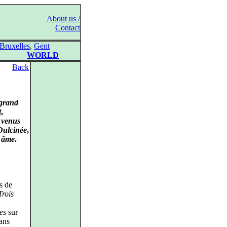
About us /
Contact
Bruxelles
,
Gent
WORLD
Back
grand
t
,
 venus
Dulcinée
,
 âme
.
s de
Trois
es
sur
ans