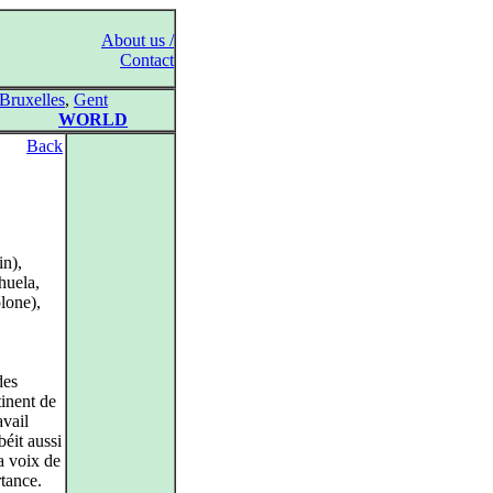
About us /
Contact
Bruxelles
,
Gent
WORLD
Back
in),
huela,
lone),
des
tinent de
avail
éit aussi
a voix de
tance.