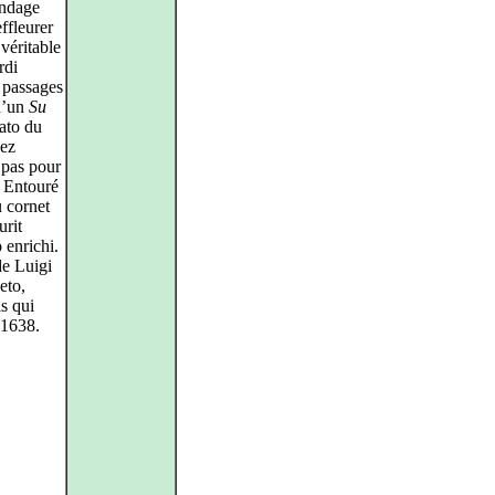
ondage
ffleurer
 véritable
rdi
s passages
d’un
Su
nato du
hez
 pas pour
. Entouré
u cornet
urit
 enrichi.
de Luigi
eto,
s qui
 1638.