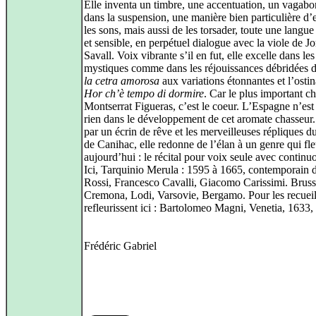
Elle inventa un timbre, une accentuation, un vagab
dans la suspension, une manière bien particulière d’e
les sons, mais aussi de les torsader, toute une langue
et sensible, en perpétuel dialogue avec la viole de Jo
Savall. Voix vibrante s’il en fut, elle excelle dans le
mystiques comme dans les réjouissances débridées 
la cetra amorosa
aux variations étonnantes et l’osti
Hor ch’è tempo di dormire
. Car le plus important c
Montserrat Figueras, c’est le coeur. L’Espagne n’est
rien dans le développement de cet aromate chasseur
par un écrin de rêve et les merveilleuses répliques d
de Canihac, elle redonne de l’élan à un genre qui fle
aujourd’hui : le récital pour voix seule avec continuo
Ici, Tarquinio Merula : 1595 à 1665, contemporain 
Rossi, Francesco Cavalli, Giacomo Carissimi. Bruss
Cremona, Lodi, Varsovie, Bergamo. Pour les recueil
refleurissent ici : Bartolomeo Magni, Venetia, 1633,
Frédéric Gabriel