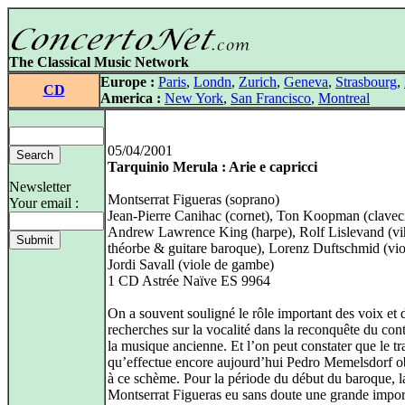
The Classical Music Network
Europe :
Paris
,
Londn
,
Zurich
,
Geneva
,
Strasbourg
,
CD
America :
New York
,
San Francisco
,
Montreal
05/04/2001
Tarquinio Merula : Arie e capricci
Newsletter
Montserrat Figueras (soprano)
Your email :
Jean-Pierre Canihac (cornet), Ton Koopman (clavec
Andrew Lawrence King (harpe), Rolf Lislevand (vi
théorbe & guitare baroque), Lorenz Duftschmid (vio
Jordi Savall (viole de gambe)
1 CD Astrée Naïve ES 9964
On a souvent souligné le rôle important des voix et 
recherches sur la vocalité dans la reconquête du con
la musique ancienne. Et l’on peut constater que le tr
qu’effectue encore aujourd’hui Pedro Memelsdorf ob
à ce schème. Pour la période du début du baroque, l
Montserrat Figueras eu sans doute une grande impor