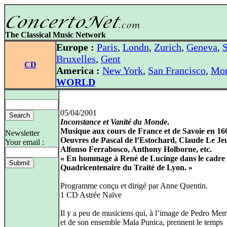
The Classical Music Network
Europe :
Paris
,
Londn
,
Zurich
,
Geneva
,
S
Bruxelles
,
Gent
CD
America :
New York
,
San Francisco
,
Mon
WORLD
05/04/2001
Inconstance et Vanité du Monde
.
Musique aux cours de France et de Savoie en 16
Newsletter
Oeuvres de Pascal de l’Estochard, Claude Le Je
Your email :
Alfonso Ferrabosco, Anthony Holborne, etc.
« En hommage à René de Lucinge dans le cadre
Quadricentenaire du Traité de Lyon. »
Programme conçu et dirigé par Anne Quentin.
1 CD Astrée Naïve
Il y a peu de musiciens qui, à l’image de Pedro Mem
et de son ensemble Mala Punica, prennent le temps