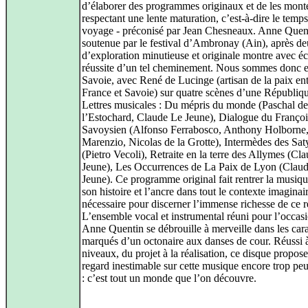
d’élaborer des programmes originaux et de les mont
respectant une lente maturation, c’est-à-dire le temp
voyage - préconisé par Jean Chesneaux. Anne Quen
soutenue par le festival d’Ambronay (Ain), après d
d’exploration minutieuse et originale montre avec écl
réussite d’un tel cheminement. Nous sommes donc 
Savoie, avec René de Lucinge (artisan de la paix en
France et Savoie) sur quatre scènes d’une Républiq
Lettres musicales : Du mépris du monde (Paschal de
l’Estochard, Claude Le Jeune), Dialogue du Françoi
Savoysien (Alfonso Ferrabosco, Anthony Holborne
Marenzio, Nicolas de la Grotte), Intermèdes des Sat
(Pietro Vecoli), Retraite en la terre des Allymes (Cl
Jeune), Les Occurrences de La Paix de Lyon (Clau
Jeune). Ce programme original fait rentrer la musiq
son histoire et l’ancre dans tout le contexte imaginai
nécessaire pour discerner l’immense richesse de ce r
L’ensemble vocal et instrumental réuni pour l’occas
Anne Quentin se débrouille à merveille dans les car
marqués d’un octonaire aux danses de cour. Réussi à
niveaux, du projet à la réalisation, ce disque propos
regard inestimable sur cette musique encore trop pe
: c’est tout un monde que l’on découvre.