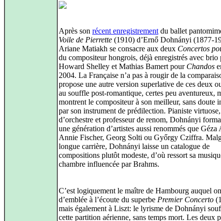
Après son
récent enregistrement
du ballet pantomi
Voile de Pierrette
(1910) d’Ernő Dohnányi (1877-19
Ariane Matiakh se consacre aux deux
Concertos po
du compositeur hongrois, déjà enregistrés avec brio 
Howard Shelley et Mathias Bamert pour
Chandos
e
2004. La Française n’a pas à rougir de la comparais
propose une autre version superlative de ces deux o
au souffle post-romantique, certes peu aventureux, 
montrent le compositeur à son meilleur, sans doute i
par son instrument de prédilection. Pianiste virtuose,
d’orchestre et professeur de renom, Dohnányi forma
une génération d’artistes aussi renommés que Géza
Annie Fischer, Georg Solti ou Győrgy Cziffra. Malg
longue carrière, Dohnányi laisse un catalogue de
compositions plutôt modeste, d’où ressort sa musiqu
chambre influencée par Brahms.
C’est logiquement le maître de Hambourg auquel o
d’emblée à l’écoute du superbe
Premier Concerto
(1
mais également à Liszt: le lyrisme de Dohnányi souf
cette partition aérienne, sans temps mort. Les deux 