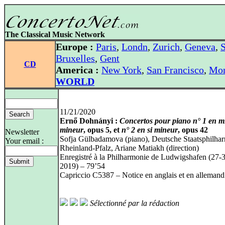
The Classical Music Network
Europe :
Paris
,
Londn
,
Zurich
,
Geneva
,
S
Bruxelles
,
Gent
CD
America :
New York
,
San Francisco
,
Mon
WORLD
11/21/2020
Ernő Dohnányi :
Concertos pour piano n° 1 en m
mineur
, opus 5, et
n° 2 en si mineur
, opus 42
Newsletter
Sofja Gülbadamova (piano), Deutsche Staatsphilha
Your email :
Rheinland-Pfalz, Ariane Matiakh (direction)
Enregistré à la Philharmonie de Ludwigshafen (27-
2019) – 79’54
Capriccio C5387 – Notice en anglais et en allemand
Sélectionné par la rédaction