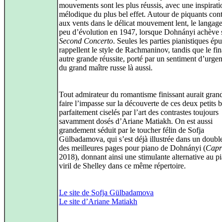
mouvements sont les plus réussis, avec une inspirati
mélodique du plus bel effet. Autour de piquants con
aux vents dans le délicat mouvement lent, le langag
peu d’évolution en 1947, lorsque Dohnányi achève 
Second Concerto
. Seules les parties pianistiques ép
rappellent le style de Rachmaninov, tandis que le fin
autre grande réussite, porté par un sentiment d’urge
du grand maître russe là aussi.
Tout admirateur du romantisme finissant aurait grand
faire l’impasse sur la découverte de ces deux petits b
parfaitement ciselés par l’art des contrastes toujours
savamment dosés d’Ariane Matiakh. On est aussi
grandement séduit par le toucher félin de Sofja
Gülbadamova, qui s’est déjà illustrée dans un doubl
des meilleures pages pour piano de Dohnányi (
Capr
2018), donnant ainsi une stimulante alternative au p
viril de Shelley dans ce même répertoire.
Le site de Sofja Gülbadamova
Le site d’Ariane Matiakh