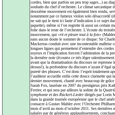
cordes, bien que parfois un peu trop sages...) au di
souhaits du chef d’orchestre. Le climat sarcastique 
deuxième mouvement est également bien rendu, ser
notamment par ce fameux violon solo désaccordé (d
ne sait qui le tient ici faute d’indication à ce sujet da
jaquette), même si l’on regrette là aussi un certain 
folie dans le reste de l’orchestre. L’écoute du troisi
mouvement, qui «
rit et pleure tout à la fois
» (Mahler
sans aucun doute le sommet de ce disque: Sir Charl
Mackerras conduit avec une incontestable maîtrise c
longues lignes qui permettent d’entendre des cordes 
soyeux et l’implication forcent l’admiration de la pr
la dernière note (écoutez ce très léger ralentissement
avant que la dramatisation du discours ne reprenne l
dessus!), la profondeur du discours n’ayant d’égal q
pureté des phrases. C’est donc l’esprit totalement
ap
l’auditeur accueille enfin cette douce clarinette qui l
dernier mouvement, chanté avec beaucoup de grâce
Sarah Fox, lauréate en 2007 du prestigieux prix Kat
Ferrier, et qui sera par ailleurs la soliste de la
Quatri
symphonie
et des
Rückert-Lieder
dirigés par Lorin 
dans la grande tournée européenne que le chef amér
consacre à Gustav Mahler avec l’Orchestre Philhar
mois d’avril au mois d’octobre 2011. Ses dernières n
saluées par de généreux applaudissements, concluant