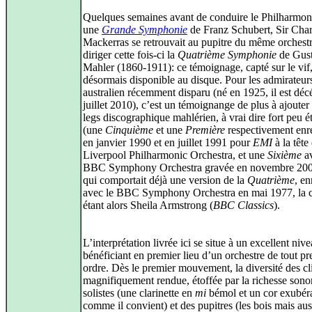
Quelques semaines avant de conduire le Philharmon
une
Grande Symphonie
de Franz Schubert, Sir Char
Mackerras se retrouvait au pupitre du même orchest
diriger cette fois-ci la
Quatrième Symphonie
de Gus
Mahler (1860-1911): ce témoignage, capté sur le vif
désormais disponible au disque. Pour les admirateur
australien récemment disparu (né en 1925, il est déc
juillet 2010), c’est un témoignange de plus à ajouter
legs discographique mahlérien, à vrai dire fort peu é
(une
Cinquième
et une
Première
respectivement enre
en janvier 1990 et en juillet 1991 pour
EMI
à la tête
Liverpool Philharmonic Orchestra, et une
Sixième
av
BBC Symphony Orchestra gravée en novembre 200
qui comportait déjà une version de la
Quatrième
, en
avec le BBC Symphony Orchestra en mai 1977, la 
étant alors Sheila Armstrong (
BBC Classics
).
L’interprétation livrée ici se situe à un excellent nive
bénéficiant en premier lieu d’un orchestre de tout pr
ordre. Dès le premier mouvement, la diversité des cl
magnifiquement rendue, étoffée par la richesse sono
solistes (une clarinette en
mi
bémol et un cor exubéra
comme il convient) et des pupitres (les bois mais aus