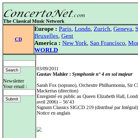
The Classical Music Network
Europe :
Paris
,
Londn
,
Zurich
,
Geneva
,
S
Bruxelles
,
Gent
CD
America :
New York
,
San Francisco
,
Mon
WORLD
03/09/2011
Gustav Mahler :
Symphonie n° 4 en sol majeur
Newsletter
Sarah Fox (soprano), Orchestre Philharmonia, Sir C
Your email :
Mackerras (direction)
Enregistré en public au Queen Elizabeth Hall, Lond
avril 2006) – 56’43
Signum Classics SIGCD 219 (distribué par Intégral)
Notice en anglais