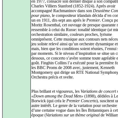
en 1977, consacre son dernier disque à son compatri
Charles Villiers Stanford (1852-1924). Après avoir
accompagné Rachmaninov dans son
Deuxième Con
pour piano
, le compositeur irlandais décida d’en c
un en 1911, dix-sept ans après le
Premier
. Conçu p
Moritz Rosenthal, cet ouvrage de presque quarante 
ressemble à celui du Russe: tonalité identique (
ut
min
orchestration similaire, couleurs proches, lyrisme
omniprésent. Cette musique aux contours nets néces
jeu soliste relevé ainsi qu’un orchestre dynamique et 
mais, bien que les conditions soient réunies, l’ennui s
par moments. Si le niveau d’inspiration se situe un c
dessous, ce concerto s’avère somme toute agréable 
goût. Finghin Collins l’a exécuté pour la première fo
les BBC Proms de 2008 avec, justement, Kenneth
Montgomery qui dirige un RTE National Symphon
Orchestra précis et svelte.
Plus brillant et vigoureux, les
Variations de concert 
«Down among the Dead Men»
(1898), dédiées à L
Borwick (qui créa le
Premier Concerto
), suscitent u
autre intérêt. Le genre de la variation pour orchestre
d’une certaine vogue dans les îles Britanniques à cet
époque (
Variations sur un thème original
de William