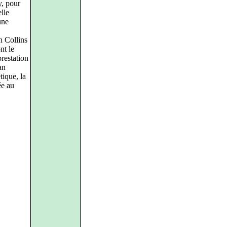
, pour
lle
une
n Collins
nt le
prestation
an
tique, la
ée au