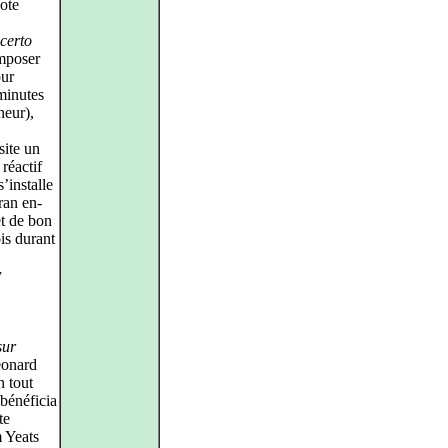
ote
certo
omposer
our
minutes
eur),
site un
réactif
’installe
ran en-
et de bon
is durant
y
sur
eonard
n tout
 bénéficia
te
 Yeats