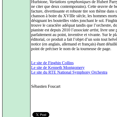
Hurlstone,
Variations symphoniques
de Hubert Parry
ne citer que deux contemporains). Cette œuvre de be
facture, divertissante et robuste tire son thème dans 
chanson à boire du XVIIIe siècle, les hommes morts
désignant les bouteilles vides jonchant le sol. Finghi
trouve le caractère adéquat tandis que l’orchestre, do
pianiste est depuis 2010 l’
associate artist
, livre une 
parfaitement au point, inventive et vivante. Sur le pl
éditorial, ce produit a fait l’objet d’un soin tout helvé
notice (en anglais, allemand et français) étant détaill
point de préciser le nom de la tourneuse de page.
Le site de Finghin Collins
Le site de Kenneth Montgomery
Le site du RTE National Symphony Orchestra
Sébastien Foucart