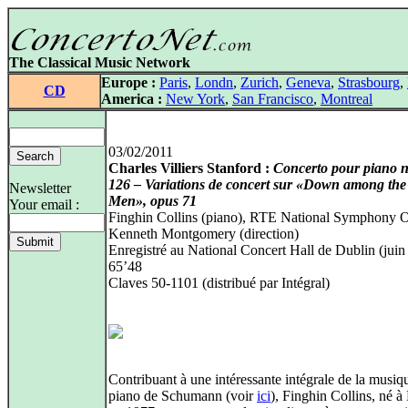
The Classical Music Network
Europe :
Paris
,
Londn
,
Zurich
,
Geneva
,
Strasbourg
,
CD
America :
New York
,
San Francisco
,
Montreal
03/02/2011
Charles Villiers Stanford :
Concerto pour piano n
126 – Variations de concert sur «Down among th
Newsletter
Men», opus 71
Your email :
Finghin Collins (piano), RTE National Symphony O
Kenneth Montgomery (direction)
Enregistré au National Concert Hall de Dublin (juin
65’48
Claves 50-1101 (distribué par Intégral)
Contribuant à une intéressante intégrale de la musiq
piano de Schumann (voir
ici
), Finghin Collins, né à