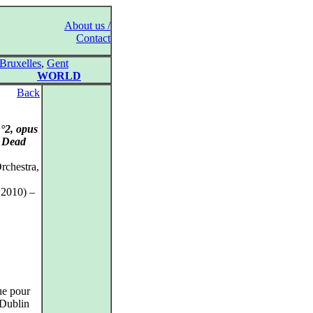
About us /
Contact
Bruxelles
,
Gent
WORLD
Back
°2, opus
e Dead
rchestra,
 2010) –
ue pour
 Dublin