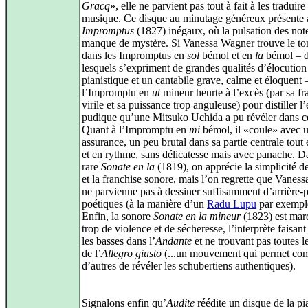
Gracq
», elle ne parvient pas tout à fait à les traduire
musique. Ce disque au minutage généreux présente a
Impromptus
(1827) inégaux, où la pulsation des not
manque de mystère. Si Vanessa Wagner trouve le ton
dans les Impromptus en
sol
bémol et en
la
bémol – 
lesquels s’expriment de grandes qualités d’élocution
pianistique et un cantabile grave, calme et éloquent 
l’Impromptu en
ut
mineur heurte à l’excès (par sa fr
virile et sa puissance trop anguleuse) pour distiller 
pudique qu’une Mitsuko Uchida a pu révéler dans c
Quant à l’Impromptu en
mi
bémol, il «coule» avec u
assurance, un peu brutal dans sa partie centrale tout 
et en rythme, sans délicatesse mais avec panache. D
rare
Sonate en la
(1819), on apprécie la simplicité d
et la franchise sonore, mais l’on regrette que Vanes
ne parvienne pas à dessiner suffisamment d’arrière-
poétiques (à la manière d’un
Radu Lupu
par exempl
Enfin, la sonore
Sonate en la mineur
(1823) est mar
trop de violence et de sécheresse, l’interprète faisant
les basses dans l’
Andante
et ne trouvant pas toutes le
de l’
Allegro giusto
(...un mouvement qui permet c
d’autres de révéler les schubertiens authentiques).
Signalons enfin qu’
Audite
réédite un disque de la pi