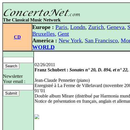
The Classical Music Network
Europe :
Paris
,
Londn
,
Zurich
,
Geneva
,
S
Bruxelles
,
Gent
CD
America :
New York
,
San Francisco
,
Mon
WORLD
02/26/2011
Franz Schubert :
Sonates n° 20, D. 894, et n° 22,
Newsletter
Jean-Claude Pennetier (piano)
Your email :
Enregistré à La Ferme de Villefavard (novembre 20
91’01
Double album Mirare (distribué par Harmonia mund
Notice de présentation en français, anglais et allema