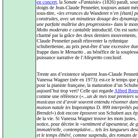
en concert
, la
Sonate «Fantaisie»
(1826) paraît, sous
doigts de Jean-Claude Pennetier, toujours autant mér
sous-titre, «
les errances du
Wanderer
n’en [étant] p
construites, avec un minutieux dosage des dynamiqu
une parfaite maîtrise des progressions
» dans le mon
Molto moderato e cantabile
introductif. On est surto
charmé par la grâce des deux derniers mouvements,
Claude Pennetier paraît réinventer la rythmique
schubertienne, au prix peut-être d’une excessive dur
frappe dans le
Menuetto
, au bénéfice de la souplesse
puissance narrative de l’
Allegretto
conclusif.
Trente ans d’existence séparent Jean-Claude Penneti
Vanessa Wagner (née en 1973): est-ce le temps que 
pour la pianiste française, la maturation d’un Schube
aujourd’hui trop vert? Celle qui regarde
Alfred Bren
comme une référence («
...un de mes tout premiers s
musicaux est d’avoir souvent entendu résonner dan
maison natale les
Impromptus D. 899
interprétés pa
Brendel
») doit encore éprouver son Schubert aux é
de la vie. Si Vanessa Wagner trouve les mots justes, 
notice, pour décrire le «
sentiment d’apesanteur, de 
immatérielle, contemplative... tels les langueurs des
et le temps éthéré, comme suspendu, des romans de 