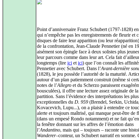
Point d’anniversaire Franz Schubert (1797-1828) en
qui n’empêche pas les enregistrements de fleurir et c
disques de faire leur apparition (ou leur réapparition
de la confrontation, Jean-Claude Pennetier (né en 19
aisément son épingle face à deux solistes plus jeune
leur parcours comme dans leur art. Cela fait d’ailleu
longtemps (lire
ici
et
ici
) que l’on connaît les affinité
Pennetier avec Schubert. Dans l’
Avant-dernière son
(1828), le jeu possède l’autorité de la maturité. Artic
autour d’un plan patiemment construit (même si cert
notes de l’
Allegro
et du Scherzo paraissent exagéré
bousculées), il offre une lecture assez originale de la
partition. Sans l’évidence des interprétations les plus
exceptionnelles du
D. 959
(Brendel, Serkin, Uchida
Kovacevich, Lupu...), on a plaisir à entendre ce tou
alerte et toujours maîtrisé, qui manque peut-être de f
(dans un empesé Rondo notamment) et ne fait qu’en
la fenêtre donnant sur les affres de l’émotion dans
l’
Andantino
, mais qui – toujours – raconte une histo
Wanderer
–conteur, un Schubert narratif en somme