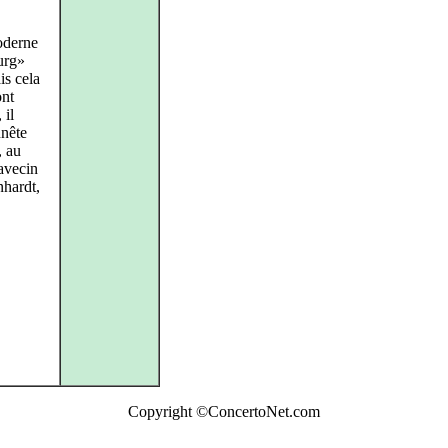
oderne
urg»
is cela
ont
 il
nnête
, au
lavecin
nhardt,
Copyright ©ConcertoNet.com