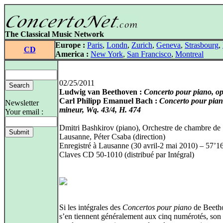
The Classical Music Network
Europe :
Paris
,
Londn
,
Zurich
,
Geneva
,
Strasbourg
,
CD
America :
New York
,
San Francisco
,
Montreal
02/25/2011
Ludwig van Beethoven :
Concerto pour piano, o
Carl Philipp Emanuel Bach :
Concerto pour pian
Newsletter
mineur, Wq. 43/4, H. 474
Your email :
Dmitri Bashkirov (piano), Orchestre de chambre de
Lausanne, Péter Csaba (direction)
Enregistré à Lausanne (30 avril-2 mai 2010) – 57’1
Claves CD 50-1010 (distribué par Intégral)
Si les intégrales des
Concertos pour piano
de Beeth
s’en tiennent généralement aux cinq numérotés, son