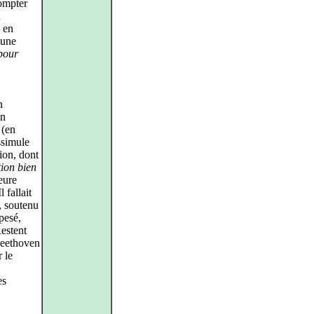
compter
n
é en
 une
pour
n
en
 (en
ssimule
tion, dont
tion bien
meure
 fallait
, soutenu
pesé,
Restent
Beethoven
 le
es