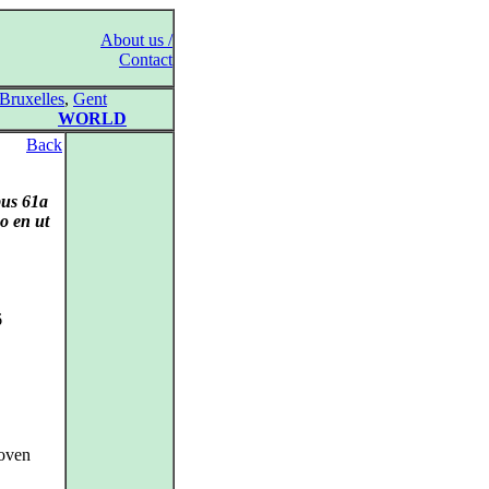
About us /
Contact
Bruxelles
,
Gent
WORLD
Back
pus 61a
o en ut
6
oven