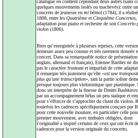
catalogue en contient cependant deux autres (sans 
quelques mouvements isolés ou inachevés): outre u
concerto de jeunesse en
mi
bémol (1784), il a réalis
1808, entre les
Quatrième
et
Cinquième Concertos
,
adaptation pour piano et orchestre de son
Concerto 
violon
(1806).
Bien qu’enregistrée à plusieurs reprises, cette versio
demeure assez peu connue et très rarement donnée 
concert. Dans sa remarquable notice de présentation
anglais, allemand et français), Etienne Barilier ne di
pas le caractère frustrant et imparfait de cette adapta
il remarque très justement qu’elle «
est une transposi
plus qu’une transcription
», tant la partie soliste de
presque toujours plus violonistique que pianistique. Il
donc un interprète de la finesse de Dmitri Bashkirov
par un accompagnement hélas un peu statique et em
pour s’efforcer de s’approcher du chant du violon. 
toutefois les cadences spécifiquement conçues par 
pour cette nouvelle mouture, en particulier celle pour
premier mouvement, avec timbales obligées, dont
l’originalité a inspiré certains de ceux qui ont écrit d
cadences pour la version originale du concerto.