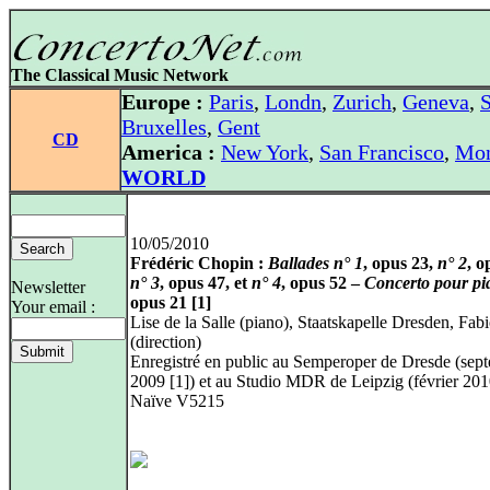
The Classical Music Network
Europe :
Paris
,
Londn
,
Zurich
,
Geneva
,
S
Bruxelles
,
Gent
CD
America :
New York
,
San Francisco
,
Mon
WORLD
10/05/2010
Frédéric Chopin :
Ballades n° 1
, opus 23,
n° 2
, o
n° 3
, opus 47, et
n° 4
, opus 52 –
Concerto pour pi
Newsletter
opus 21 [1]
Your email :
Lise de la Salle (piano), Staatskapelle Dresden, Fabi
(direction)
Enregistré en public au Semperoper de Dresde (sep
2009 [1]) et au Studio MDR de Leipzig (février 201
Naïve V5215