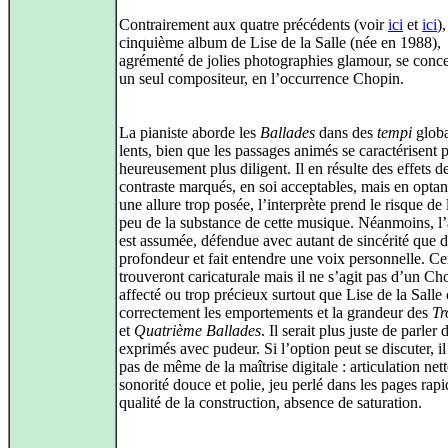
Contrairement aux quatre précédents (voir
ici
et
ici
),
cinquième album de Lise de la Salle (née en 1988),
agrémenté de jolies photographies glamour, se conce
un seul compositeur, en l’occurrence Chopin.
La pianiste aborde les
Ballades
dans des
tempi
glob
lents, bien que les passages animés se caractérisent 
heureusement plus diligent. Il en résulte des effets d
contraste marqués, en soi acceptables, mais en optan
une allure trop posée, l’interprète prend le risque de
peu de la substance de cette musique. Néanmoins, l
est assumée, défendue avec autant de sincérité que 
profondeur et fait entendre une voix personnelle. Cer
trouveront caricaturale mais il ne s’agit pas d’un Ch
affecté ou trop précieux surtout que Lise de la Salle
correctement les emportements et la grandeur des
Tr
et
Quatrième Ballades
. Il serait plus juste de parler
exprimés avec pudeur. Si l’option peut se discuter, i
pas de même de la maîtrise digitale : articulation nett
sonorité douce et polie, jeu perlé dans les pages rapi
qualité de la construction, absence de saturation.