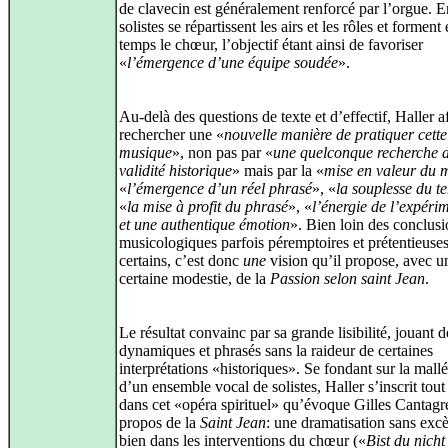
de clavecin est généralement renforcé par l’orgue. En
solistes se répartissent les airs et les rôles et forme
temps le chœur, l’objectif étant ainsi de favoriser
«
l’émergence d’une équipe soudée
».
Au-delà des questions de texte et d’effectif, Haller a
rechercher une «
nouvelle manière de pratiquer cette
musique
», non pas par «
une quelconque recherche 
validité historique
» mais par la «
mise en valeur du 
«
l’émergence d’un réel phrasé
», «
la souplesse du 
«
la mise à profit du phrasé
», «
l’énergie de l’expéri
et une authentique émotion
». Bien loin des conclus
musicologiques parfois péremptoires et prétentieuse
certains, c’est donc
une
vision qu’il propose, avec u
certaine modestie, de la
Passion selon saint Jean
.
Le résultat convainc par sa grande lisibilité, jouant d
dynamiques et phrasés sans la raideur de certaines
interprétations «historiques». Se fondant sur la mallé
d’un ensemble vocal de solistes, Haller s’inscrit tout 
dans cet «opéra spirituel» qu’évoque Gilles Cantagr
propos de la
Saint Jean
: une dramatisation sans excè
bien dans les interventions du chœur («
Bist du nicht