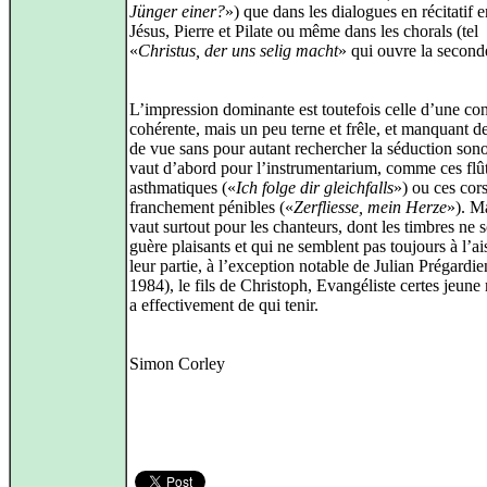
Jünger einer?
») que dans les dialogues en récitatif e
Jésus, Pierre et Pilate ou même dans les chorals (tel
«
Christus, der uns selig macht
» qui ouvre la seconde
L’impression dominante est toutefois celle d’une co
cohérente, mais un peu terne et frêle, et manquant d
de vue sans pour autant rechercher la séduction son
vaut d’abord pour l’instrumentarium, comme ces flû
asthmatiques («
Ich folge dir gleichfalls
») ou ces cors
franchement pénibles («
Zerfliesse, mein Herze
»). M
vaut surtout pour les chanteurs, dont les timbres ne 
guère plaisants et qui ne semblent pas toujours à l’a
leur partie, à l’exception notable de Julian Prégardie
1984), le fils de Christoph, Evangéliste certes jeune
a effectivement de qui tenir.
Simon Corley