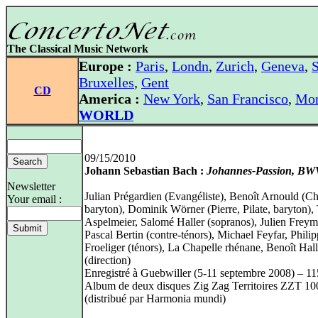
The Classical Music Network
Europe :
Paris
,
Londn
,
Zurich
,
Geneva
,
S
Bruxelles
,
Gent
CD
America :
New York
,
San Francisco
,
Mon
WORLD
09/15/2010
Johann Sebastian Bach :
Johannes-Passion, BW
Newsletter
Julian Prégardien (Evangéliste), Benoît Arnould (Chr
Your email :
baryton), Dominik Wörner (Pierre, Pilate, baryton),
Aspelmeier, Salomé Haller (sopranos), Julien Freym
Pascal Bertin (contre-ténors), Michael Feyfar, Phili
Froeliger (ténors), La Chapelle rhénane, Benoît Hall
(direction)
Enregistré à Guebwiller (5-11 septembre 2008) – 1
Album de deux disques Zig Zag Territoires ZZT 10
(distribué par Harmonia mundi)