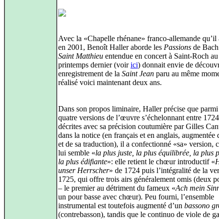
Avec la «Chapelle rhénane» franco-allemande qu’il
en 2001, Benoît Haller aborde les
Passions
de Bach:
Saint Matthieu
entendue en concert à Saint-Roch au
printemps dernier (voir
ici
) donnait envie de découvr
enregistrement de la
Saint Jean
paru au même mome
réalisé voici maintenant deux ans.
Dans son propos liminaire, Haller précise que parmi
quatre versions de l’œuvre s’échelonnant entre 1724
décrites avec sa précision coutumière par Gilles Can
dans la notice (en français et en anglais, augmentée d
et de sa traduction), il a confectionné «sa» version, c
lui semble «
la plus juste, la plus équilibrée, la plus 
la plus édifiante
»: elle retient le chœur introductif «
H
unser Herrscher
» de 1724 puis l’intégralité de la ve
1725, qui offre trois airs généralement omis (deux p
– le premier au détriment du fameux «
Ach mein Sin
un pour basse avec chœur). Peu fourni, l’ensemble
instrumental est toutefois augmenté d’un
bassono gr
(contrebasson), tandis que le continuo de viole de g