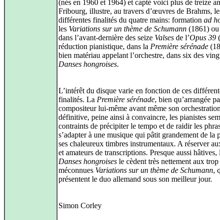
(nés en 1960 et 1964) et capté voici plus de treize an
Fribourg, illustre, au travers d’œuvres de Brahms, le
différentes finalités du quatre mains: formation
ad h
les
Variations sur un thème de Schumann
(1861) ou
dans l’avant-dernière des seize
Valses
de l’
Opus 39
(
réduction pianistique, dans la
Première sérénade
(18
bien matériau appelant l’orchestre, dans six des ving
Danses hongroises
.
L’intérêt du disque varie en fonction de ces différent
finalités. La
Première sérénade
, bien qu’arrangée pa
compositeur lui-même avant même son orchestratio
définitive, peine ainsi à convaincre, les pianistes se
contraints de précipiter le tempo et de raidir les phr
s’adapter à une musique qui pâtit grandement de la p
ses chaleureux timbres instrumentaux. A réserver au
et amateurs de transcriptions. Presque aussi hâtives, 
Danses hongroises
le cèdent très nettement aux trop
méconnues
Variations sur un thème de Schumann
, 
présentent le duo allemand sous son meilleur jour.
Simon Corley