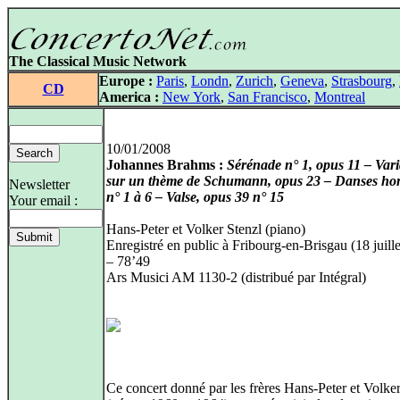
The Classical Music Network
Europe :
Paris
,
Londn
,
Zurich
,
Geneva
,
Strasbourg
,
CD
America :
New York
,
San Francisco
,
Montreal
10/01/2008
Johannes Brahms :
Sérénade n° 1, opus 11 – Vari
sur un thème de Schumann, opus 23 – Danses hon
Newsletter
n° 1 à 6 – Valse, opus 39 n° 15
Your email :
Hans-Peter et Volker Stenzl (piano)
Enregistré en public à Fribourg-en-Brisgau (18 juill
– 78’49
Ars Musici AM 1130-2 (distribué par Intégral)
Ce concert donné par les frères Hans-Peter et Volker