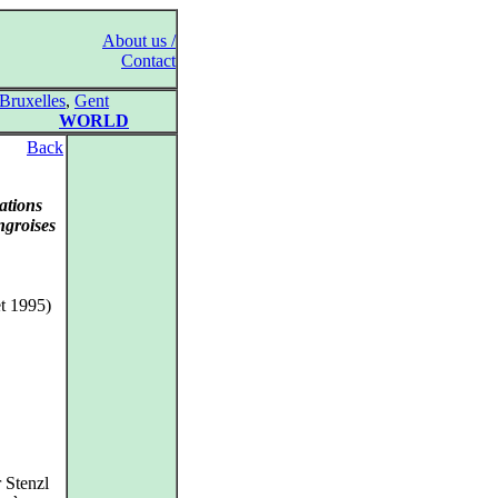
About us /
Contact
Bruxelles
,
Gent
WORLD
Back
ations
groises
et 1995)
 Stenzl