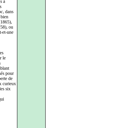
s à
s
oc
, dans
 bien
1865),
58), ou
t-et-une
es
r le
n
mblant
asés pour
erte de
x curieux
les six
qui