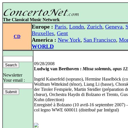
The Classical Music Network
Europe :
Paris
,
Londn
,
Zurich
,
Geneva
,
S
Bruxelles
,
Gent
CD
America :
New York
,
San Francisco
,
Mon
WORLD
09/28/2008
Ludwig van Beethoven :
Missa solemnis, opus 12
Newsletter
Ingrid Kaiserfeld (soprano), Hermine Haselböck (con
Your email :
Wolfram Wittekind (ténor), Liang Li (basse), Chor
der Tiroler Festspiele, Martin Steidler (préparation d
chœur), Orchestra Haydn di Bolzano et Trento, Gus
Kuhn (direction)
Enregistré à Bolzano (10 avril-16 septembre 2007) 
col legno WWE 600011 (distribué par Intégral)