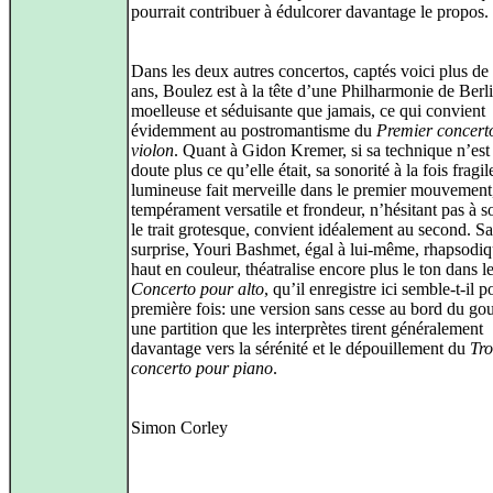
pourrait contribuer à édulcorer davantage le propos.
Dans les deux autres concertos, captés voici plus de
ans, Boulez est à la tête d’une Philharmonie de Berl
moelleuse et séduisante que jamais, ce qui convient
évidemment au postromantisme du
Premier concert
violon
. Quant à Gidon Kremer, si sa technique n’est
doute plus ce qu’elle était, sa sonorité à la fois fragil
lumineuse fait merveille dans le premier mouvement,
tempérament versatile et frondeur, n’hésitant pas à s
le trait grotesque, convient idéalement au second. S
surprise, Youri Bashmet, égal à lui-même, rhapsodiq
haut en couleur, théatralise encore plus le ton dans l
Concerto pour alto
, qu’il enregistre ici semble-t-il p
première fois: une version sans cesse au bord du go
une partition que les interprètes tirent généralement
davantage vers la sérénité et le dépouillement du
Tro
concerto pour piano
.
Simon Corley