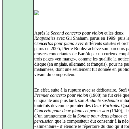
Après le
Second concerto pour violon
et les deux
Rhapsodies
avec Gil Shaham, parus en 1999, puis le
Concertos pour piano
avec différents solistes et orch
parus en 2005, Pierre Boulez achève son parcours p
œuvres concertantes de Bartók par un curieux coup
trois pages «en marge», comme les qualifie la notice
disque (en anglais, allemand et français), pour ne pa
malaimées, dont une seulement fut donnée en publi
vivant du compositeur.
En effet, suite à la rupture avec sa dédicataire, Stefi
Premier concerto pour violon
(1908) ne fut créé qu
cinquante ans plus tard, son
Andante sostenuto
initia
toutefois devenu le premier des
Deux Portraits
. Qua
Concerto pour deux pianos et percussion
(1940), il 
d’un arrangement de la
Sonate pour deux pianos et
percussion
que le compositeur dut consentir à la néc
«alimentaire» d’étendre le répertoire du duo qu’il fo