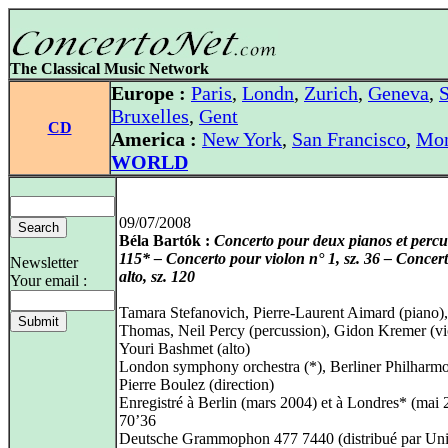
The Classical Music Network
Europe :
Paris
,
Londn
,
Zurich
,
Geneva
,
S
Bruxelles
,
Gent
CD
America :
New York
,
San Francisco
,
Mon
WORLD
09/07/2008
Béla Bartók :
Concerto pour deux pianos et percus
115* – Concerto pour violon n° 1, sz. 36 – Concer
Newsletter
alto, sz. 120
Your email :
Tamara Stefanovich, Pierre-Laurent Aimard (piano),
Thomas, Neil Percy (percussion), Gidon Kremer (vi
Youri Bashmet (alto)
London symphony orchestra (*), Berliner Philharmo
Pierre Boulez (direction)
Enregistré à Berlin (mars 2004) et à Londres* (mai 
70’36
Deutsche Grammophon 477 7440 (distribué par Uni