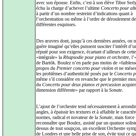
avec son épouse. Enfin, c’est à son élève Tibor Serl
échu la charge d’achever l’ultime
Concerto pour alt
à partir d’un nombre restreint d’indications quant à
l’orchestration ou même à l’ordre de déroulement de
différentes esquisses.
Des œuvres dont, jusqu’à ces dernières années, on n
guère imaginé qu’elles puissent susciter l’intérêt d’u
réputé pour son exigence, écartant d’ailleurs de cette
«intégrale» la
Rhapsodie pour piano et orchestre
, l
de Bartók. Boulez n’en parle pas moins de «faibless
propos du
Premier concerto pour violon
et ne méses
les problèmes d’authenticité posés par le
Concerto p
même s’il considère en revanche que le premier m
du
Concerto pour deux pianos et percussion
acquier
dimension différente» par rapport à la
Sonate
.
L’ajout de l’orchestre tend nécessairement à arrondir
angles, à épaissir les textures et à affaiblir le caractè
normes, radical et novateur de la
Sonate
, mais force 
reconnaître que Boulez, assisté par un quatuor solist
dessus de tout soupçon, un excellent Orchestre sy
de Londres et une belle prise de son, évite tout ce qu