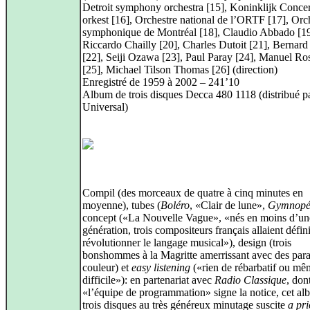
Detroit symphony orchestra [15], Koninklijk Conc
orkest [16], Orchestre national de l’ORTF [17], Orc
symphonique de Montréal [18], Claudio Abbado [19
Riccardo Chailly [20], Charles Dutoit [21], Bernard
[22], Seiji Ozawa [23], Paul Paray [24], Manuel Ro
[25], Michael Tilson Thomas [26] (direction)
Enregistré de 1959 à 2002 – 241’10
Album de trois disques Decca 480 1118 (distribué p
Universal)
Compil (des morceaux de quatre à cinq minutes en
moyenne), tubes (
Boléro
, «Clair de lune»,
Gymnopé
concept («La Nouvelle Vague», «nés en moins d’un
génération, trois compositeurs français allaient défi
révolutionner le langage musical»), design (trois
bonshommes à la Magritte amerrissant avec des para
couleur) et
easy listening
(«rien de rébarbatif ou mê
difficile»): en partenariat avec
Radio Classique
, don
«l’équipe de programmation» signe la notice, cet a
trois disques au très généreux minutage suscite
a pri