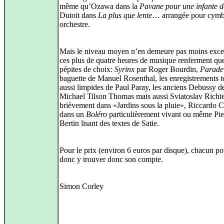
même qu’Ozawa dans la
Pavane pour une infante d
Dutoit dans
La plus que lente
… arrangée pour cymb
orchestre.
Mais le niveau moyen n’en demeure pas moins excel
ces plus de quatre heures de musique renferment qu
pépites de choix:
Syrinx
par Roger Bourdin,
Parade
baguette de Manuel Rosenthal, les enregistrements t
aussi limpides de Paul Paray, les anciens Debussy d
Michael Tilson Thomas mais aussi Sviatoslav Richte
brièvement dans «Jardins sous la pluie», Riccardo C
dans un
Boléro
particulièrement vivant ou même Pie
Bertin lisant des textes de Satie.
Pour le prix (environ 6 euros par disque), chacun po
donc y trouver donc son compte.
Simon Corley