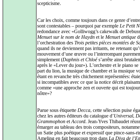
scepticisme.
Car les choix, comme toujours dans ce genre d’entre
sont contestables – pourquoi par exemple
Le Petit N
redondance avec «Golliwogg’s cakewalk de Debuss
Menuet sur le nom de Haydn
et le
Menuet antique
d
l’orchestration des
Trois petites pièces montées de S
quand ils ne deviennent pas irritants, ne retenant qu
mouvement d’une œuvre ou l’interrompant purement
simplement (
Daphnis et Chloé
s’arrête ainsi brutale
après le «Lever du jour»). L’orchestre et le piano se t
part du lion, la musique de chambre et la musique v
étant en revanche très chichement représentées: étaie
si incompatibles avec ce que la notice décrit plaisa
comme «une approche zen et ouverte qui est toujour
nôtre»?
Parue sous étiquette
Decca
, cette sélection puise ég
chez les autres éditeurs du catalogue d’
Universal
,
D
Grammophon
et
Accord
. Jean-Yves Thibaudet réuss
émarger au tableau des trois compositeurs, notamme
un Satie plus poétique et expressif que pince-sans-rir
Ameling en fait beaucoup trop dans
La Diva de l’E