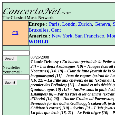
The Classical Music Network
Europe :
Paris
,
Londn
,
Zurich
,
Geneva
,
S
Bruxelles
,
Gent
CD
America :
New York
,
San Francisco
,
Mon
WORLD
08/26/2008
Claude Debussy :
En bateau (extrait de la Petite s
24] – Les deux Arabesques [10] – Nuages (extrait 
Newsletter
Nocturnes) [14, 19] – Clair de lune (extrait de la S
Your email :
bergamasque) [11] – Jeux de vagues (extrait de L
[16, 22] – La Fille aux cheveux de lin (extrait du L
premier des Préludes) [11] – Animé et très décidé (
Quatuor, opus 10) [12] – Jardins sous la pluie (ext
Estampes) [8] – Par les rues et les chemins (extrait
d’Iberia) [14, 26] – Doctor Gradus ad Parnassum,
Serenade for the doll et Golliwogg’s cakewalk (extr
Children’s corner) [10] – Syrinx [3] – L’Isle joyeus
La plus que lente [18, 21] – Le Petit nègre [10] – 