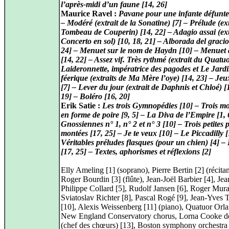
l’après-midi d’un faune [14, 26]
Maurice Ravel :
Pavane pour une infante défunte 
– Modéré (extrait de la Sonatine) [7] – Prélude (ex
Tombeau de Couperin) [14, 22] – Adagio assai (ext
Concerto en sol) [10, 18, 21] – Alborada del gracio
24] – Menuet sur le nom de Haydn [10] – Menuet 
[14, 22] – Assez vif. Très rythmé (extrait du Quatuo
Laideronnette, impératrice des pagodes et Le Jard
féerique (extraits de Ma Mère l’oye) [14, 23] – Je
[7] – Lever du jour (extrait de Daphnis et Chloé) [
19] – Boléro [16, 20]
Erik Satie :
Les trois Gymnopédies [10] – Trois m
en forme de poire [9, 5] – La Diva de l’Empire [1, 
Gnossiennes n° 1, n° 2 et n° 3 [10] – Trois petites 
montées [17, 25] – Je te veux [10] – Le Piccadilly [
Véritables préludes flasques (pour un chien) [4] –
[17, 25] – Textes, aphorismes et réflexions [2]
Elly Ameling [1] (soprano), Pierre Bertin [2] (récitan
Roger Bourdin [3] (flûte), Jean-Joël Barbier [4], Jea
Philippe Collard [5], Rudolf Jansen [6], Roger Mura
Sviatoslav Richter [8], Pascal Rogé [9], Jean-Yves 
[10], Alexis Weissenberg [11] (piano), Quatuor Orla
New England Conservatory chorus, Lorna Cooke d
(chef des chœurs) [13], Boston symphony orchestra 